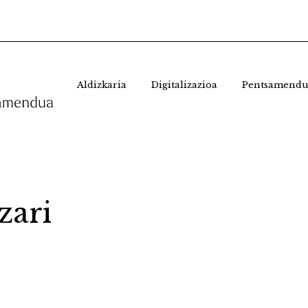
Aldizkaria
Digitalizazioa
Pentsamendu
zari