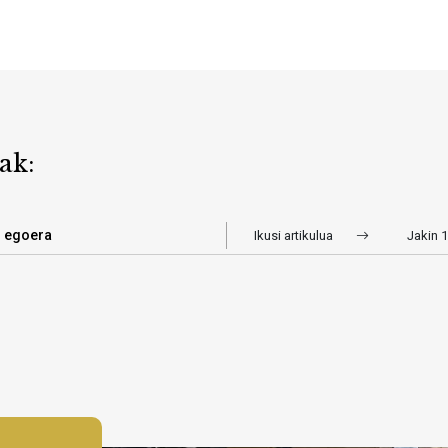
ak:
n egoera
Ikusi artikulua
Jakin 