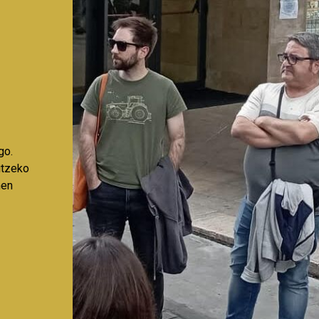
go.
aitzeko
nen