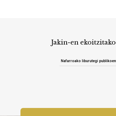
Jakin-en ekoitzitako
Nafarroako liburutegi publikoe