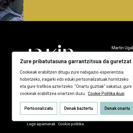
Martin Ugal
Gudarien et
20140 And
Zure pribatutasuna garrantzitsua da guretzat
943 218 09
Cookieak erabiltzen ditugu zure nabigazio-esperientzia
hobetzeko, iragarki edo eduki pertsonalizatuak hornitzeko
jakin@jaki
eta gure trafikoa aztertzeko. "Onartu guztiak" sakatuz, gure
cookieak erabiltzea onartzen duzu.
Cookie Politika ikusi
Pertsonalizatu
Denak baztertu
Denak onartu
Lege aipamenak
Cookie politika