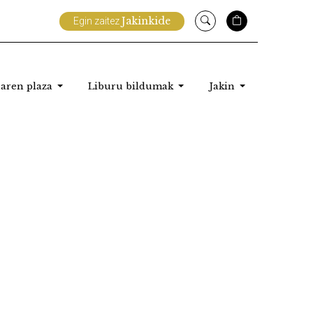
Jakinkide
Egin zaitez
aren plaza
Liburu bildumak
Jakin