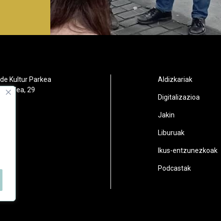
de Kultur Parkea
Aldizkariak
orbidea, 29
Digitalizazioa
oain
Jakin
2
Liburuak
n.eus
Ikus-entzunezkoak
Podcastak