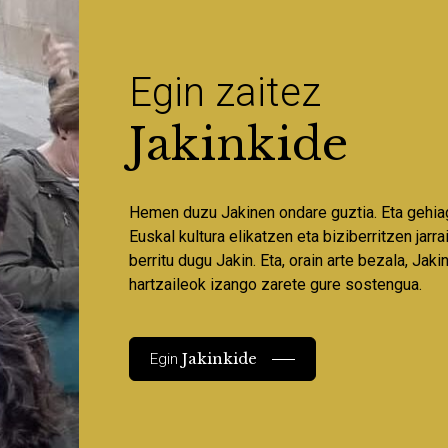
Egin zaitez
Jakinkide
Hemen duzu Jakinen ondare guztia. Eta gehia
Euskal kultura elikatzen eta biziberritzen jarr
berritu dugu Jakin. Eta, orain arte bezala, Jaki
hartzaileok izango zarete gure sostengua.
Jakinkide
Egin