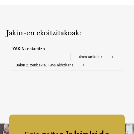
Jakin-en ekoitzitakoak:
YAKINi eskutitza
Ikusi artikulua
Jakin 2. zenbakia. 1956 aldizkaria