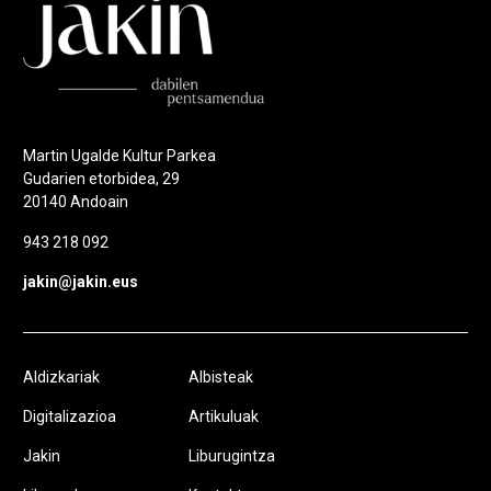
Martin Ugalde Kultur Parkea
Gudarien etorbidea, 29
20140 Andoain
943 218 092
jakin@jakin.eus
Aldizkariak
Albisteak
Digitalizazioa
Artikuluak
Jakin
Liburugintza