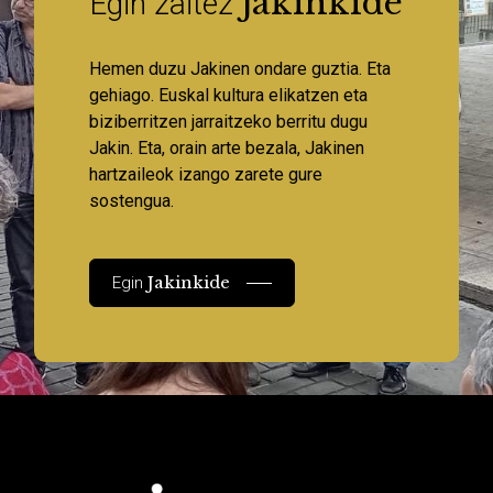
Jakinkide
Egin zaitez
Hemen duzu Jakinen ondare guztia. Eta
gehiago. Euskal kultura elikatzen eta
biziberritzen jarraitzeko berritu dugu
Jakin. Eta, orain arte bezala, Jakinen
hartzaileok izango zarete gure
sostengua.
Jakinkide
Egin