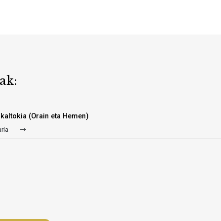
ak:
kaltokia (Orain eta Hemen)
aria