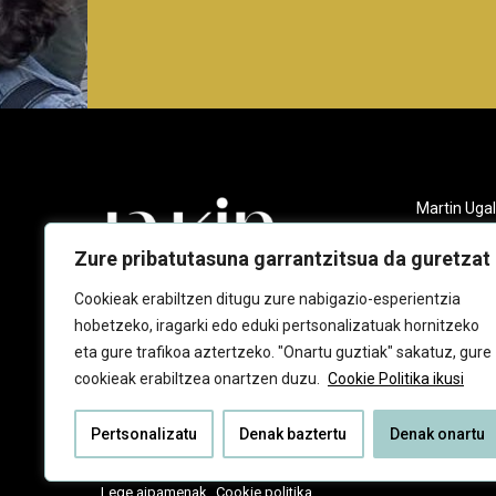
Martin Ugal
Gudarien et
20140 And
Zure pribatutasuna garrantzitsua da guretzat
943 218 09
Cookieak erabiltzen ditugu zure nabigazio-esperientzia
hobetzeko, iragarki edo eduki pertsonalizatuak hornitzeko
jakin@jaki
eta gure trafikoa aztertzeko. "Onartu guztiak" sakatuz, gure
cookieak erabiltzea onartzen duzu.
Cookie Politika ikusi
Pertsonalizatu
Denak baztertu
Denak onartu
Lege aipamenak
Cookie politika