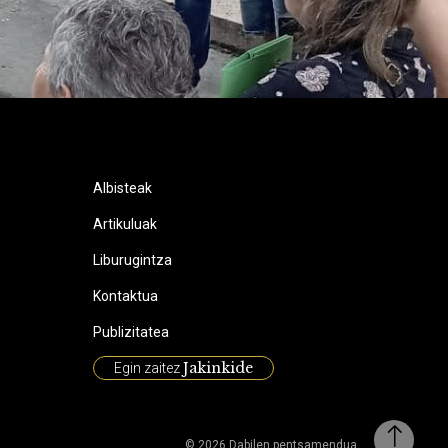
Albisteak
Artikuluak
Liburugintza
Kontaktua
Publizitatea
Jakinkide
Egin zaitez
© 2026 Dabilen pentsamendua