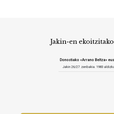
Jakin-en ekoitzitako
Donostiako «Arrano Beltza» eus
Jakin 26/27. zenbakia. 1983 aldizk