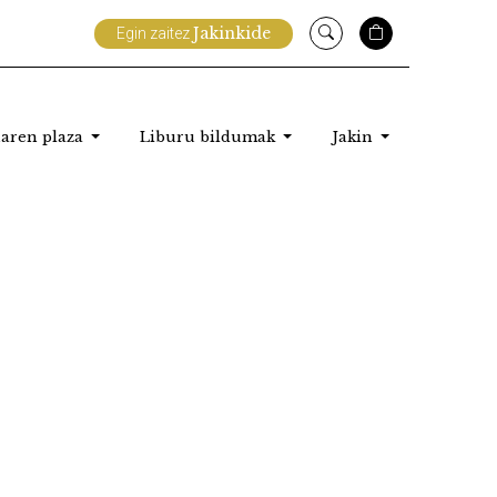
Jakinkide
Egin zaitez
aren plaza
Liburu bildumak
Jakin