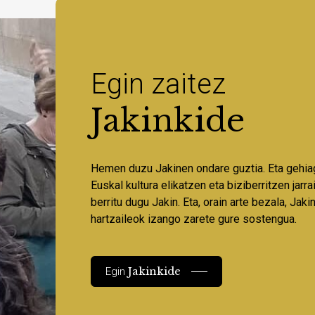
Egin zaitez
Jakinkide
Hemen duzu Jakinen ondare guztia. Eta gehia
Euskal kultura elikatzen eta biziberritzen jarr
berritu dugu Jakin. Eta, orain arte bezala, Jaki
hartzaileok izango zarete gure sostengua.
Jakinkide
Egin