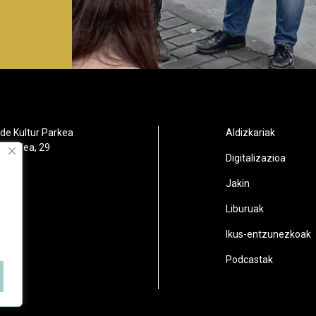
de Kultur Parkea
Aldizkariak
orbidea, 29
Digitalizazioa
oain
Jakin
2
Liburuak
n.eus
Ikus-entzunezkoak
Podcastak