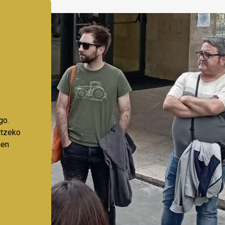
go.
aitzeko
nen