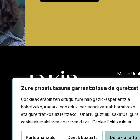
Martin Ugal
Gudarien et
20140 And
Zure pribatutasuna garrantzitsua da guretzat
943 218 09
Cookieak erabiltzen ditugu zure nabigazio-esperientzia
hobetzeko, iragarki edo eduki pertsonalizatuak hornitzeko
jakin@jaki
eta gure trafikoa aztertzeko. "Onartu guztiak" sakatuz, gure
cookieak erabiltzea onartzen duzu.
Cookie Politika ikusi
Pertsonalizatu
Denak baztertu
Denak onartu