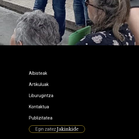
Albisteak
Artikuluak
Liburugintza
Kontaktua
Publizitatea
Jakinkide
Egin zaitez