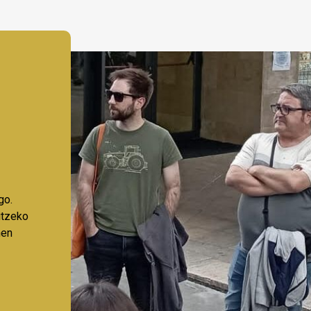
go.
aitzeko
nen