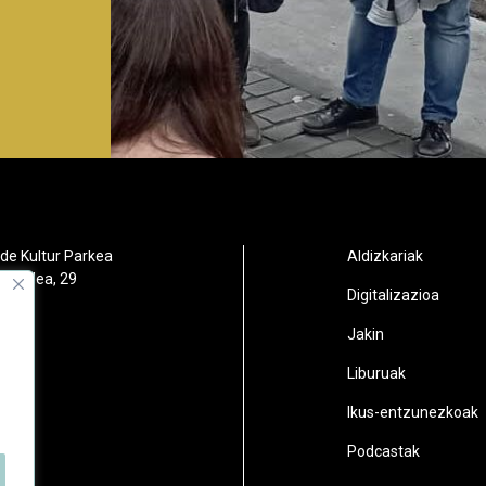
de Kultur Parkea
Aldizkariak
orbidea, 29
Digitalizazioa
oain
Jakin
2
Liburuak
n.eus
Ikus-entzunezkoak
Podcastak