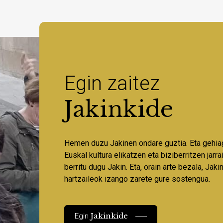
Egin zaitez
Jakinkide
Hemen duzu Jakinen ondare guztia. Eta gehia
Euskal kultura elikatzen eta biziberritzen jarr
berritu dugu Jakin. Eta, orain arte bezala, Jaki
hartzaileok izango zarete gure sostengua.
Jakinkide
Egin