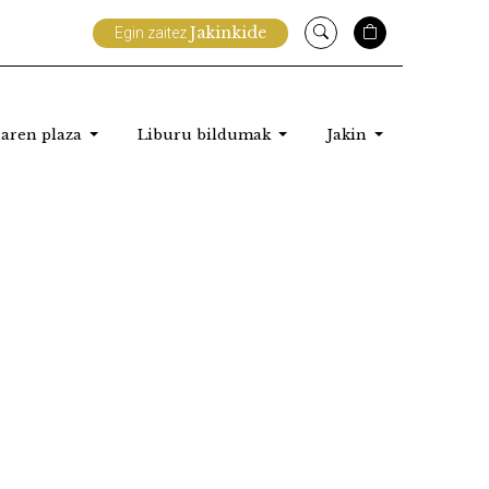
Jakinkide
Egin zaitez
aren plaza
Liburu bildumak
Jakin