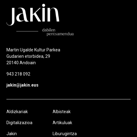
Martin Ugalde Kultur Parkea
Gudarien etorbidea, 29
20140 Andoain
943 218 092
jakin@jakin.eus
Aldizkariak
Albisteak
Digitalizazioa
Artikuluak
Jakin
Liburugintza