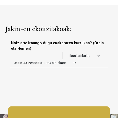
Jakin-en ekoitzitakoak:
Noiz arte iraungo dugu euskararen burrukan? (Orain
eta Hemen)
Ikusi artikulua
Jakin 30. zenbakia. 1984 aldizkaria