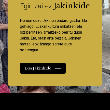
Jakinkide
Egin zaitez
Hemen duzu Jakinen ondare guztia. Eta
gehiago. Euskal kultura elikatzen eta
biziberritzen jarraitzeko berritu dugu
Jakin. Eta, orain arte bezala, Jakinen
hartzaileok izango zarete gure
sostengua.
Jakinkide
Egin