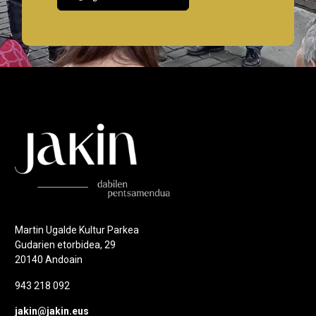
Martin Ugalde Kultur Parkea
Gudarien etorbidea, 29
20140 Andoain
943 218 092
jakin@jakin.eus