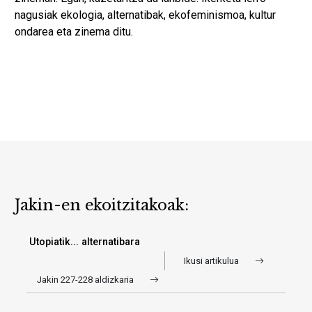
nagusiak ekologia, alternatibak, ekofeminismoa, kultur
ondarea eta zinema ditu.
Jakin-en ekoitzitakoak:
Utopiatik... alternatibara
Ikusi artikulua
Jakin 227-228 aldizkaria