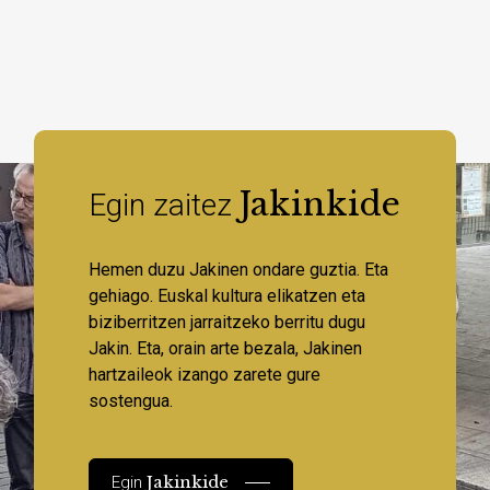
Jakinkide
Egin zaitez
Hemen duzu Jakinen ondare guztia. Eta
gehiago. Euskal kultura elikatzen eta
biziberritzen jarraitzeko berritu dugu
Jakin. Eta, orain arte bezala, Jakinen
hartzaileok izango zarete gure
sostengua.
Jakinkide
Egin