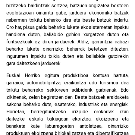
bizitzeko baldintzak sortzea, batzuen ongizatea besteen
esplotazioan oinarritu gabe, jarduera ekonomiko batzuk
nabarmen txikitu beharko dira eta beste batzuk indartu.
Oro har, pisua galdu beharko lukete ekosistemetan inpaktu
handiena duten, baliabide gehien xurgatzen duten eta
funtsezkoak ez diren jarduerek. Aldiz, garrantzia irabazi
beharko lukete oinarrizko beharrak betetzen dituzten,
ingurumen inpaktu txikia duten eta baliabide gutxirekin
gara daitezkeen jarduerek.
Euskal Herriko egitura produktiboa kontuan hartuta,
garraioa, automobilgintza, eraikuntza edo turismoa dira
txikitu beharreko sektoreen adibiderik garbienak. Edo
zikinenak, zelan begiratzen den. Beste batzuek eraldaketa
sakona beharko dute, esaterako, industriak eta energiak.
Horietan, berregituratzeko irizpide orokorrak izan
daitezke eskala txikiagoan ekoiztea, ekoizpena eta
banaketa kate laburragoetan antolatzea, oinarrizko
produktuen ekoizpena birlokalizatzea eta dibertsifikatzea