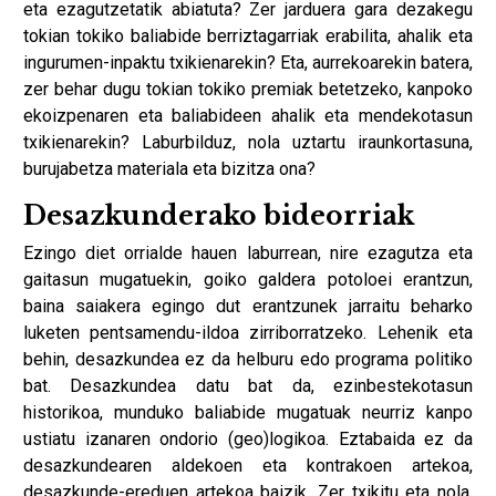
eta ezagutzetatik abiatuta? Zer jarduera gara dezakegu
tokian tokiko baliabide berriztagarriak erabilita, ahalik eta
ingurumen-inpaktu txikienarekin? Eta, aurrekoarekin batera,
zer behar dugu tokian tokiko premiak betetzeko, kanpoko
ekoizpenaren eta baliabideen ahalik eta mendekotasun
txikienarekin? Laburbilduz, nola uztartu iraunkortasuna,
burujabetza materiala eta bizitza ona?
Desazkunderako bideorriak
Ezingo diet orrialde hauen laburrean, nire ezagutza eta
gaitasun mugatuekin, goiko galdera potoloei erantzun,
baina saiakera egingo dut erantzunek jarraitu beharko
luketen pentsamendu-ildoa zirriborratzeko. Lehenik eta
behin, desazkundea ez da helburu edo programa politiko
bat. Desazkundea datu bat da, ezinbestekotasun
historikoa, munduko baliabide mugatuak neurriz kanpo
ustiatu izanaren ondorio (geo)logikoa. Eztabaida ez da
desazkundearen aldekoen eta kontrakoen artekoa,
desazkunde-ereduen artekoa baizik. Zer txikitu eta nola,