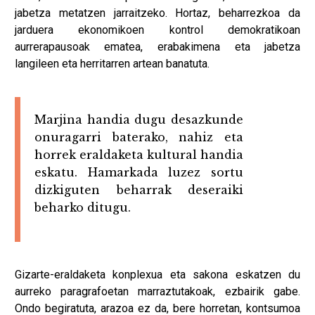
jabetza metatzen jarraitzeko. Hortaz, beharrezkoa da
jarduera ekonomikoen kontrol demokratikoan
aurrerapausoak ematea, erabakimena eta jabetza
langileen eta herritarren artean banatuta.
Marjina handia dugu desazkunde
onuragarri baterako, nahiz eta
horrek eraldaketa kultural handia
eskatu. Hamarkada luzez sortu
dizkiguten beharrak deseraiki
beharko ditugu.
Gizarte-eraldaketa konplexua eta sakona eskatzen du
aurreko paragrafoetan marraztutakoak, ezbairik gabe.
Ondo begiratuta, arazoa ez da, bere horretan, kontsumoa