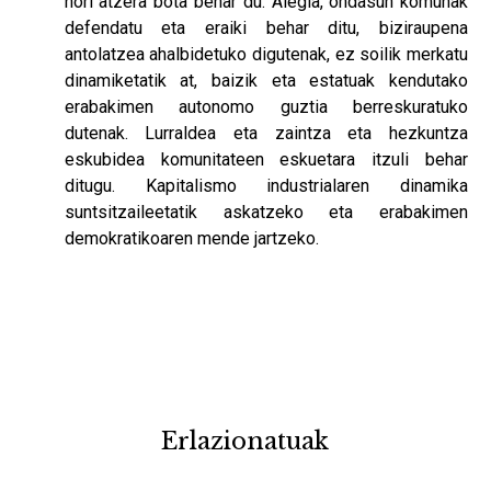
hori atzera bota behar du. Alegia, ondasun komunak
defendatu eta eraiki behar ditu, biziraupena
antolatzea ahalbidetuko digutenak, ez soilik merkatu
dinamiketatik at, baizik eta estatuak kendutako
erabakimen autonomo guztia berreskuratuko
dutenak. Lurraldea eta zaintza eta hezkuntza
eskubidea komunitateen eskuetara itzuli behar
ditugu. Kapitalismo industrialaren dinamika
suntsitzaileetatik askatzeko eta erabakimen
demokratikoaren mende jartzeko.
Erlazionatuak