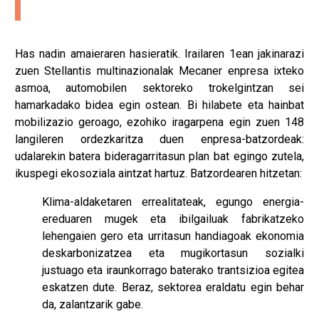
Has nadin amaieraren hasieratik. Irailaren 1ean jakinarazi
zuen Stellantis multinazionalak Mecaner enpresa ixteko
asmoa, automobilen sektoreko trokelgintzan sei
hamarkadako bidea egin ostean. Bi hilabete eta hainbat
mobilizazio geroago, ezohiko iragarpena egin zuen 148
langileren ordezkaritza duen enpresa-batzordeak:
udalarekin batera bideragarritasun plan bat egingo zutela,
ikuspegi ekosoziala aintzat hartuz. Batzordearen hitzetan:
Klima-aldaketaren errealitateak, egungo energia-
ereduaren mugek eta ibilgailuak fabrikatzeko
lehengaien gero eta urritasun handiagoak ekonomia
deskarbonizatzea eta mugikortasun sozialki
justuago eta iraunkorrago baterako trantsizioa egitea
eskatzen dute. Beraz, sektorea eraldatu egin behar
da, zalantzarik gabe.