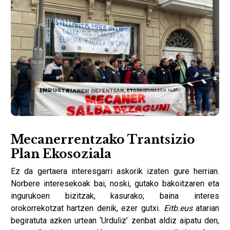
Mecanerrentzako Trantsizio
Plan Ekosoziala
Ez da gertaera interesgarri askorik izaten gure herrian.
Norbere interesekoak bai, noski, gutako bakoitzaren eta
ingurukoen bizitzak, kasurako; baina interes
orokorrekotzat hartzen denik, ezer gutxi.
Eitb.eus
atarian
begiratuta azken urtean ‘Urduliz’ zenbat aldiz aipatu den,