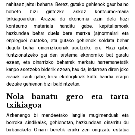
nahitaez jaitsi beharra. Berez, gutako gehienok gaur baino
hobeto bizi gintezke askoz kontsumo-maila
txikiagoarekin. Arazoa da ekonomia ezin dela hazi
kontsumo materiala handitu gabe, kapitalismoak
hazkundea behar duela bere martxa (a)normalari eta
enpleguei eusteko, eta gutako gehienok soldata behar
dugula behar oinarrizkoenak asetzeko ere. Hazi gabe
funtzionatzeko gai den sistema ekonomiko bat garatu
ezean, eta oinarrizko beharrak merkatu harremanetatik
kanpo asetzeko biderik ezean, hau da, indarrean diren joko
arauak irauli gabe, krisi ekologikoak kalte handia eragin
dezake gehienon bizi-baldintzetan.
Nola banatu gero eta tarta
txikiagoa
Azkenengo bi mendeetako langile mugimenduak eta
borroka sindikalak, gehienetan, hazkundean oinarritu du
birbanaketa. Oinarri beretik eraiki zen ongizate estatua