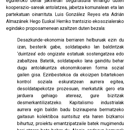
eguneroko behar jakinetan segurtasuna emango duten
kooperazio-sareak antolatzea, jabetza komunalean eta lan
partekatuan oinarrituta. Luis González Reyes eta Adrián
Almazánek Hego Euskal Herriko trantsizio ekosozialerako
egindako proposamenean azaltzen duten bezala:
Desazkunde-ekonomia berriaren helburuak ezin du
izan, besterik gabe, soldatapeko lan baldintzak
‘duintzea’ edo ongizate estatuak sostengatzea edo
zabaltzea. Batetik, soldatapeko lana gainditu behar
dugu antolakuntza ekonomikoaren forma sozial
gailen gisa. Ezinbestekoa da ekoizpen bitartekoen
kontrol soziala eskuratzean aurrera egitea,
desoldatapekotze prozesuan, merkatutik gero eta
jarduera gehiago atereaz, gure bizitzak
desmerkantilizatzeko. Kapitalismo industrialak
aurrera egin baldin badu biziraupena bermatzeko
gaitasun kolektiboa suntsituz eta haren bizkarroi
bihurtuz, proiektu emantzipatzaile batek mugimendu