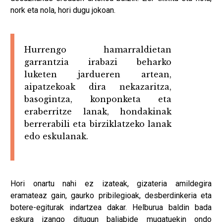
nork eta nola, hori dugu jokoan.
Hurrengo hamarraldietan
garrantzia irabazi beharko
luketen jardueren artean,
aipatzekoak dira nekazaritza,
basogintza, konponketa eta
eraberritze lanak, hondakinak
berrerabili eta birziklatzeko lanak
edo eskulanak.
Hori onartu nahi ez izateak, gizateria amildegira
eramateaz gain, gaurko pribilegioak, desberdinkeria eta
botere-egiturak indartzea dakar. Helburua baldin bada
eskura izango ditugun baliabide mugatuekin ondo