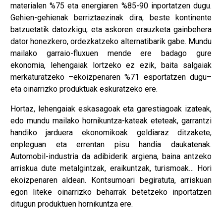
materialen %75 eta energiaren %85-90 inportatzen dugu.
Gehien-gehienak berriztaezinak dira, beste kontinente
batzuetatik datozkigu, eta askoren erauzketa gainbehera
dator honezkero, ordezkatzeko alternatibarik gabe. Mundu
mailako garraio-fluxuen mende ere badago gure
ekonomia, lehengaiak lortzeko ez ezik, baita salgaiak
merkaturatzeko –ekoizpenaren %71 esportatzen dugu–
eta oinarrizko produktuak eskuratzeko ere.
Hortaz, lehengaiak eskasagoak eta garestiagoak izateak,
edo mundu mailako hornikuntza-kateak eteteak, garrantzi
handiko jarduera ekonomikoak geldiaraz ditzakete,
enpleguan eta errentan pisu handia daukatenak.
Automobil-industria da adibiderik argiena, baina antzeko
arriskua dute metalgintzak, eraikuntzak, turismoak… Hori
ekoizpenaren aldean. Kontsumoari begiratuta, arriskuan
egon liteke oinarrizko beharrak betetzeko inportatzen
ditugun produktuen hornikuntza ere.