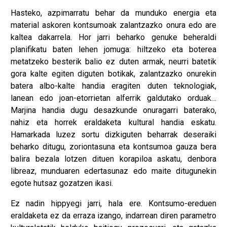
Hasteko, azpimarratu behar da munduko energia eta
material askoren kontsumoak zalantzazko onura edo are
kaltea dakarrela. Hor jarri beharko genuke beheraldi
planifikatu baten lehen jomuga: hiltzeko eta boterea
metatzeko besterik balio ez duten armak, neurri batetik
gora kalte egiten diguten botikak, zalantzazko onurekin
batera albo-kalte handia eragiten duten teknologiak,
lanean edo joan-etorrietan alferrik galdutako orduak…
Marjina handia dugu desazkunde onuragarri baterako,
nahiz eta horrek eraldaketa kultural handia eskatu.
Hamarkada luzez sortu dizkiguten beharrak deseraiki
beharko ditugu, zoriontasuna eta kontsumoa gauza bera
balira bezala lotzen dituen korapiloa askatu, denbora
libreaz, munduaren edertasunaz edo maite ditugunekin
egote hutsaz gozatzen ikasi.
Ez nadin hippyegi jarri, hala ere. Kontsumo-ereduen
eraldaketa ez da erraza izango, indarrean diren parametro