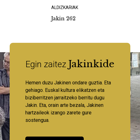
ALDIZKARIAK
Jakin 262
Jakinkide
Egin zaitez
Hemen duzu Jakinen ondare guztia. Eta
gehiago. Euskal kultura elikatzen eta
biziberritzen jarraitzeko berritu dugu
Jakin. Eta, orain arte bezala, Jakinen
hartzaileok izango zarete gure
sostengua.