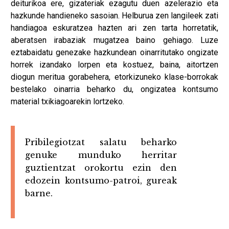
deiturikoa ere, gizateriak ezagutu duen azelerazio eta
hazkunde handieneko sasoian. Helburua zen langileek zati
handiagoa eskuratzea hazten ari zen tarta horretatik,
aberatsen irabaziak mugatzea baino gehiago. Luze
eztabaidatu genezake hazkundean oinarritutako ongizate
horrek izandako lorpen eta kostuez, baina, aitortzen
diogun meritua gorabehera, etorkizuneko klase-borrokak
bestelako oinarria beharko du, ongizatea kontsumo
material txikiagoarekin lortzeko.
Pribilegiotzat salatu beharko
genuke munduko herritar
guztientzat orokortu ezin den
edozein kontsumo-patroi, gureak
barne.