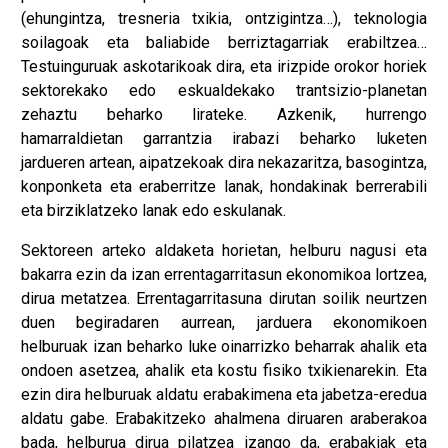
(ehungintza, tresneria txikia, ontzigintza…), teknologia
soilagoak eta baliabide berriztagarriak erabiltzea…
Testuinguruak askotarikoak dira, eta irizpide orokor horiek
sektorekako edo eskualdekako trantsizio-planetan
zehaztu beharko lirateke. Azkenik, hurrengo
hamarraldietan garrantzia irabazi beharko luketen
jardueren artean, aipatzekoak dira nekazaritza, basogintza,
konponketa eta eraberritze lanak, hondakinak berrerabili
eta birziklatzeko lanak edo eskulanak.
Sektoreen arteko aldaketa horietan, helburu nagusi eta
bakarra ezin da izan errentagarritasun ekonomikoa lortzea,
dirua metatzea. Errentagarritasuna dirutan soilik neurtzen
duen begiradaren aurrean, jarduera ekonomikoen
helburuak izan beharko luke oinarrizko beharrak ahalik eta
ondoen asetzea, ahalik eta kostu fisiko txikienarekin. Eta
ezin dira helburuak aldatu erabakimena eta jabetza-eredua
aldatu gabe. Erabakitzeko ahalmena diruaren araberakoa
bada, helburua dirua pilatzea izango da, erabakiak eta