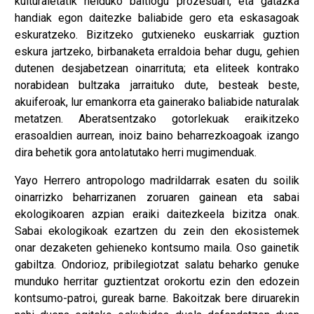
kulturaletatik helduko baitiogu prozesuari, eta gatazka
handiak egon daitezke baliabide gero eta eskasagoak
eskuratzeko. Bizitzeko gutxieneko euskarriak guztion
eskura jartzeko, birbanaketa erraldoia behar dugu, gehien
dutenen desjabetzean oinarrituta; eta eliteek kontrako
norabidean bultzaka jarraituko dute, besteak beste,
akuiferoak, lur emankorra eta gainerako baliabide naturalak
metatzen. Aberatsentzako gotorlekuak eraikitzeko
erasoaldien aurrean, inoiz baino beharrezkoagoak izango
dira behetik gora antolatutako herri mugimenduak.
Yayo Herrero antropologo madrildarrak esaten du soilik
oinarrizko beharrizanen zoruaren gainean eta sabai
ekologikoaren azpian eraiki daitezkeela bizitza onak.
Sabai ekologikoak ezartzen du zein den ekosistemek
onar dezaketen gehieneko kontsumo maila. Oso gainetik
gabiltza. Ondorioz, pribilegiotzat salatu beharko genuke
munduko herritar guztientzat orokortu ezin den edozein
kontsumo-patroi, gureak barne. Bakoitzak bere diruarekin