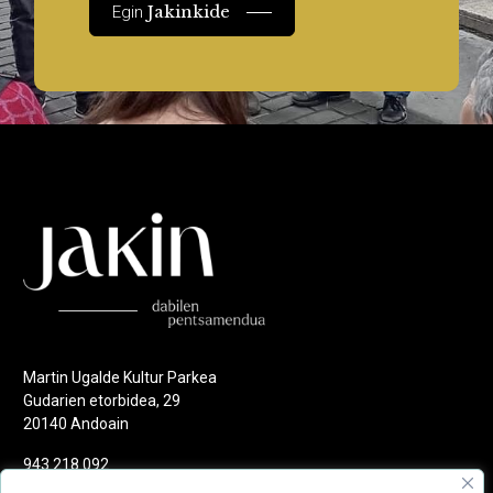
Jakinkide
Egin
Martin Ugalde Kultur Parkea
Gudarien etorbidea, 29
20140 Andoain
943 218 092