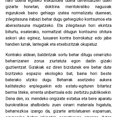
nahi duena egiteko eskubidea duela defendatzen duen
gizarte honetan, doktrina meritokratiko nagusiak
ingurukoek baino gehiago izatea normalizatu duenean,
zilegitasuna irabazi behar dugu gehiegizko kontsumoa eta
aberastasuna mugatzeko. Eta zilegitasun hori ekintza
bihurtu, esaterako, normaltzat ditugun kontsumo ohitura
askori uko eginez, luxuaren kontra borrokatuz edo jabe
handien lurrak, lantegiak eta etxebizitzak okupatuz.
Kontrako aldean, baldintzak sortu behar ditugu oinarrizko
beharrizanen zorua ziurtatuta egon dadin gizaki
guztientzat. Gizakiak ez diren bizidunek ere behar dute
bizitzeko espazio ekologiko bat, baina hori beste
baterako utziko dugu. Beharrak asetzeko aukera
kalitatezko enpleguekin edo estatu-egituren bitartez
berma liteke, errenta unibertsala edo zerbitzu publikoekin.
Dena den, xx. mendeko ongizate estatua eta bere aparatu
burokratikoa ahalbidetu zuen oinarri materiala higatuta,
beharrezkoa izango da, gizarte antolatuaren esparruan,