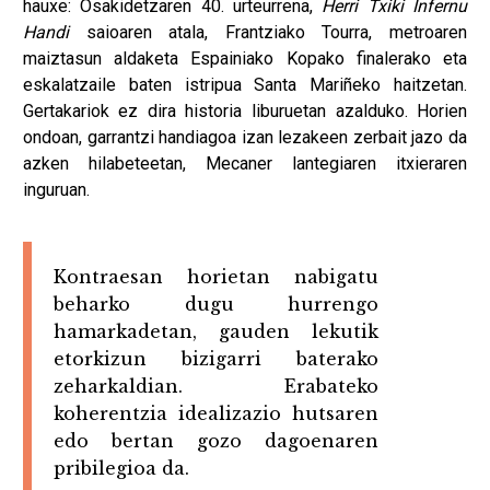
hauxe: Osakidetzaren 40. urteurrena,
Herri Txiki Infernu
Handi
saioaren atala, Frantziako Tourra, metroaren
maiztasun aldaketa Espainiako Kopako finalerako eta
eskalatzaile baten istripua Santa Mariñeko haitzetan.
Gertakariok ez dira historia liburuetan azalduko. Horien
ondoan, garrantzi handiagoa izan lezakeen zerbait jazo da
azken hilabeteetan, Mecaner lantegiaren itxieraren
inguruan.
Kontraesan horietan nabigatu
beharko dugu hurrengo
hamarkadetan, gauden lekutik
etorkizun bizigarri baterako
zeharkaldian. Erabateko
koherentzia idealizazio hutsaren
edo bertan gozo dagoenaren
pribilegioa da.