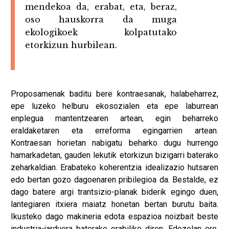
mendekoa da, erabat, eta, beraz,
oso hauskorra da muga
ekologikoek kolpatutako
etorkizun hurbilean.
Proposamenak baditu bere kontraesanak, halabeharrez,
epe luzeko helburu ekosozialen eta epe laburrean
enplegua mantentzearen artean, egin beharreko
eraldaketaren eta erreforma egingarrien artean.
Kontraesan horietan nabigatu beharko dugu hurrengo
hamarkadetan, gauden lekutik etorkizun bizigarri baterako
zeharkaldian. Erabateko koherentzia idealizazio hutsaren
edo bertan gozo dagoenaren pribilegioa da. Bestalde, ez
dago batere argi trantsizio-planak biderik egingo duen,
lantegiaren itxiera maiatz honetan bertan burutu baita.
Ikusteko dago makineria edota espazioa noizbait beste
industria-jarduera baterako erabiliko diren. Edozelan ere,