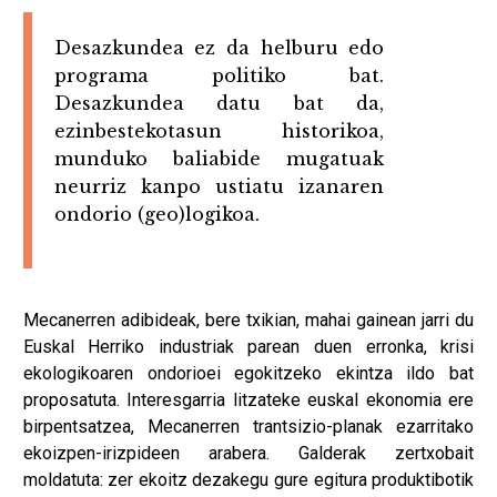
Desazkundea ez da helburu edo
programa politiko bat.
Desazkundea datu bat da,
ezinbestekotasun historikoa,
munduko baliabide mugatuak
neurriz kanpo ustiatu izanaren
ondorio (geo)logikoa.
Mecanerren adibideak, bere txikian, mahai gainean jarri du
Euskal Herriko industriak parean duen erronka, krisi
ekologikoaren ondorioei egokitzeko ekintza ildo bat
proposatuta. Interesgarria litzateke euskal ekonomia ere
birpentsatzea, Mecanerren trantsizio-planak ezarritako
ekoizpen-irizpideen arabera. Galderak zertxobait
moldatuta: zer ekoitz dezakegu gure egitura produktibotik