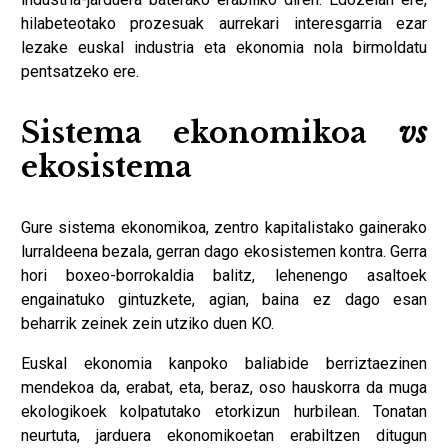
hilabeteotako prozesuak aurrekari interesgarria ezar
lezake euskal industria eta ekonomia nola birmoldatu
pentsatzeko ere.
Sistema ekonomikoa
vs
ekosistema
Gure sistema ekonomikoa, zentro kapitalistako gainerako
lurraldeena bezala, gerran dago ekosistemen kontra. Gerra
hori boxeo-borrokaldia balitz, lehenengo asaltoek
engainatuko gintuzkete, agian, baina ez dago esan
beharrik zeinek zein utziko duen KO.
Euskal ekonomia kanpoko baliabide berriztaezinen
mendekoa da, erabat, eta, beraz, oso hauskorra da muga
ekologikoek kolpatutako etorkizun hurbilean. Tonatan
neurtuta, jarduera ekonomikoetan erabiltzen ditugun