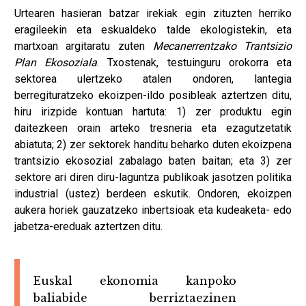
Urtearen hasieran batzar irekiak egin zituzten herriko
eragileekin eta eskualdeko talde ekologistekin, eta
martxoan argitaratu zuten
Mecanerrentzako Trantsizio
Plan Ekosoziala
. Txostenak, testuinguru orokorra eta
sektorea ulertzeko atalen ondoren, lantegia
berregituratzeko ekoizpen-ildo posibleak aztertzen ditu,
hiru irizpide kontuan hartuta: 1) zer produktu egin
daitezkeen orain arteko tresneria eta ezagutzetatik
abiatuta; 2) zer sektorek handitu beharko duten ekoizpena
trantsizio ekosozial zabalago baten baitan; eta 3) zer
sektore ari diren diru-laguntza publikoak jasotzen politika
industrial (ustez) berdeen eskutik. Ondoren, ekoizpen
aukera horiek gauzatzeko inbertsioak eta kudeaketa- edo
jabetza-ereduak aztertzen ditu.
Euskal ekonomia kanpoko
baliabide berriztaezinen