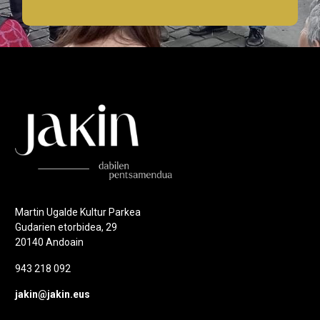
Martin Ugalde Kultur Parkea
Gudarien etorbidea, 29
20140 Andoain
943 218 092
jakin@jakin.eus