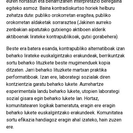
euren nortasun eta beharrizanen interpretazio beregaina
egiteko asmoz. Baina kontradiskurtso horiek helburu
zehatza dute: publiko orokorretan eragitea, publiko
orokorretan aldaketak sorraraztea (Jakinen aurreko
zenbakian aipatutako gutxiengo aktiboen alderik
aktiboenak lirateke kontrapublikoak, gutxi gorabehera).
Beste era batera esanda, kontrapubliko alternatiboak izan
beharko lirateke euskalgintzako erakundeak, berrikuntzak
sortu beharko lituzkete beste mugimenduek kopia
ditzaten. Jarri beharko lituzkete martxan praktika
performatiboak. Izan ere, laborategi sozialak diren
kontzientzia garatu beharko lukete. Aurrehartze
esperimentala landu beharko lukete, utopien laborategi
sozial gisara egin beharko lukete lan. Hortaz,
komunitatearen logikak barneratuta, eragin ere eragin
beharko lukete euskalgintzako erakundeek. Komunitatea
sortu efikazia handiagoz eragin ahal izateko, hain zuzen
ere.