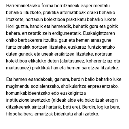
Harremanetarako forma berritzaileak esperimentatu
beharko lituzkete, praktika alternatiboak eraiki beharko
lituzkete, nortasun kolektiboa praktikatu beharko lukete.
Hori guztia, handik eta hemendik, behetik gora eta goitik
behera, ertzetatik zein erdiguneetatik. Euskalgintzaren
ohiko berbakerara itzulita, gaur eta hemen arnasgune
funtzionalak sortzea litzateke, euskaraz funtzionatuko
duten guneak eta uneak eraikitzea litzateke, nortasun
kolektiboa elikatuko duten (alaitasunez, koherentziaz eta
maitasunez) praktikak han eta hemen saretzea litzateke.
Eta hemen esandakoak, gainera, berdin balio beharko luke
mugimendu sozialentzako, aholkularitza enpresentzako,
komunikabideentzako edo euskalgintza
instituzionalarentzako (aldeak alde eta bakoitzak eragin
ditzakeenak aintzat harturik, beti ere). Berdin, logika bera,
filosofia bera, emaitzak biderkatu ahal izateko.