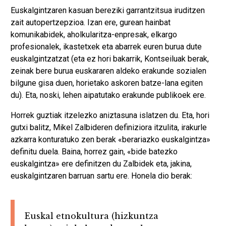
Euskalgintzaren kasuan bereziki garrantzitsua iruditzen
zait autopertzepzioa. Izan ere, gurean hainbat
komunikabidek, aholkularitza-enpresak, elkargo
profesionalek, ikastetxek eta abarrek euren burua dute
euskalgintzatzat (eta ez hori bakarrik, Kontseiluak berak,
zeinak bere burua euskararen aldeko erakunde sozialen
bilgune gisa duen, horietako askoren batze-lana egiten
du). Eta, noski, lehen aipatutako erakunde publikoek ere.
Horrek guztiak itzelezko aniztasuna islatzen du. Eta, hori
gutxi balitz, Mikel Zalbideren definiziora itzulita, irakurle
azkarra konturatuko zen berak «berariazko euskalgintza»
definitu duela. Baina, horrez gain, «bide batezko
euskalgintza» ere definitzen du Zalbidek eta, jakina,
euskalgintzaren barruan sartu ere. Honela dio berak:
Euskal etnokultura (hizkuntza