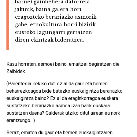
barne) gainbehera datorrela
jakinik, baina galera hori
eragozteko berariazko asmorik
gabe, etnokultura horri bizirik
eusteko lagungarri gertatzen
diren ekintzak bideratzea.
Kasu horretan, asmoei baino, emaitzei begiratzen die
Zalbidek.
(Parentesia irekiko dut: ez al da gaur eta hemen
beharrezkoagoa bide batezko euskalgintza berariazko
euskalgintza baino? Ez al da eraginkorragoa euskara
sustatzeko berariazko asmoa izan barik euskara
sustatzen duena? Galderak utziko ditut airean ea nork
erantzungo…)
Beraz, ematen du gaur eta hemen euskalgintzaren