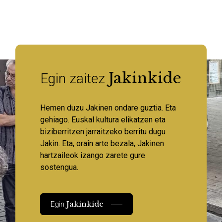
Jakinkide
Egin zaitez
Hemen duzu Jakinen ondare guztia. Eta
gehiago. Euskal kultura elikatzen eta
biziberritzen jarraitzeko berritu dugu
Jakin. Eta, orain arte bezala, Jakinen
hartzaileok izango zarete gure
sostengua.
Jakinkide
Egin