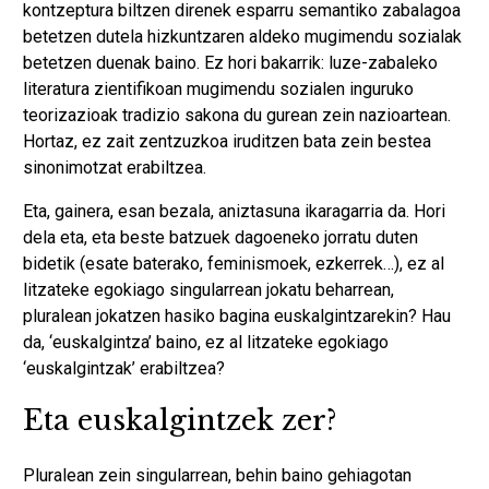
kontzeptura biltzen direnek esparru semantiko zabalagoa
betetzen dutela hizkuntzaren aldeko mugimendu sozialak
betetzen duenak baino. Ez hori bakarrik: luze-zabaleko
literatura zientifikoan mugimendu sozialen inguruko
teorizazioak tradizio sakona du gurean zein nazioartean.
Hortaz, ez zait zentzuzkoa iruditzen bata zein bestea
sinonimotzat erabiltzea.
Eta, gainera, esan bezala, aniztasuna ikaragarria da. Hori
dela eta, eta beste batzuek dagoeneko jorratu duten
bidetik (esate baterako, feminismoek, ezkerrek…), ez al
litzateke egokiago singularrean jokatu beharrean,
pluralean jokatzen hasiko bagina euskalgintzarekin? Hau
da, ‘euskalgintza’ baino, ez al litzateke egokiago
‘euskalgintzak’ erabiltzea?
Eta euskalgintzek zer?
Pluralean zein singularrean, behin baino gehiagotan