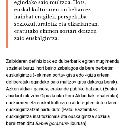
egindako saio multzoa. Hots,
euskal kulturaren on beharrez
hainbat eragilek, perspektiba
soziokulturaletik eta elkarlanean,
eratutako ekimen sortari deitzen
zaio euskalgintza.
Zalbideren definizioak ez du berbarik egiten mugimendu
sozialei buruz: hori baino zabalagoa da bere berbetan
euskalgintza («ekimen sorta» gisa edo «giza artean
deliberatuki egindako saio multzo» gisa dakargu berak).
Azken aldian, gainera, erakunde publiko batzuek (Eusko
Jaurlaritzak zein Gipuzkoako Foru Aldundiak, esaterako)
euskararen eta euskal kulturaren alde egiten duten lana
euskalgintzatzat hartu dute (Patxi Baztarrikak
euskalgintza instituzionala eta euskalgintza soziala
bereizten ditu
Babeli gorazarre
liburuan).