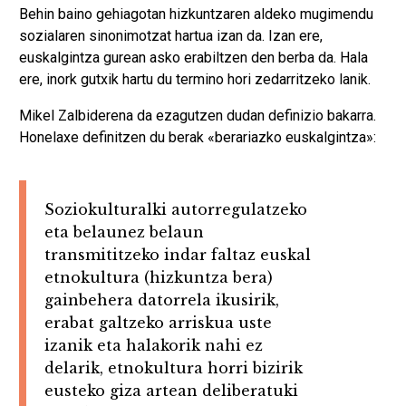
Behin baino gehiagotan hizkuntzaren aldeko mugimendu
sozialaren sinonimotzat hartua izan da. Izan ere,
euskalgintza gurean asko erabiltzen den berba da. Hala
ere, inork gutxik hartu du termino hori zedarritzeko lanik.
Mikel Zalbiderena da ezagutzen dudan definizio bakarra.
Honelaxe definitzen du berak «berariazko euskalgintza»:
Soziokulturalki autorregulatzeko
eta belaunez belaun
transmititzeko indar faltaz euskal
etnokultura (hizkuntza bera)
gainbehera datorrela ikusirik,
erabat galtzeko arriskua uste
izanik eta halakorik nahi ez
delarik, etnokultura horri bizirik
eusteko giza artean deliberatuki