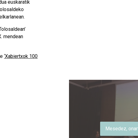
dua euskaratik
 Tolosaldeko
elkarlanean.
Tolosaldean’
XX. mendean
de
‘Xabiertxok 100
Mesedez, onart