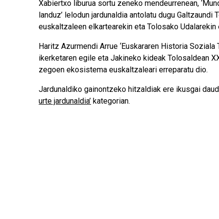
Xabiertxo liburua sortu zeneko mendeurrenean, ‘Mun
landuz’ lelodun jardunaldia antolatu dugu Galtzaundi
euskaltzaleen elkartearekin eta Tolosako Udalarekin 
Haritz Azurmendi Arrue ‘Euskararen Historia Soziala 
ikerketaren egile eta Jakineko kideak Tolosaldean 
zegoen ekosistema euskaltzaleari erreparatu dio.
Jardunaldiko gainontzeko hitzaldiak ere
ikusgai dau
urte jardunaldia’
kategorian.