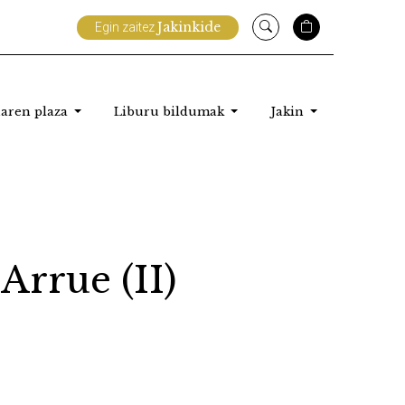
Jakinkide
Egin zaitez
aren plaza
Liburu bildumak
Jakin
Arrue (II)