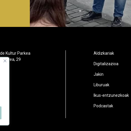
de Kultur Parkea
Aldizkariak
orbidea, 29
Digitalizazioa
oain
Jakin
2
Liburuak
n.eus
Ikus-entzunezkoak
Podcastak