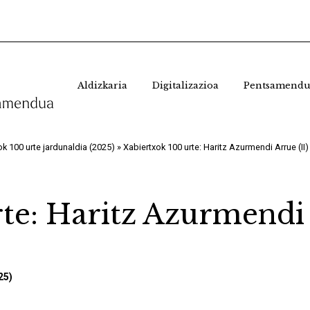
Aldizkaria
Digitalizazioa
Pentsamendu
ok 100 urte jardunaldia (2025)
»
Xabiertxok 100 urte: Haritz Azurmendi Arrue (II)
te: Haritz Azurmendi 
25)