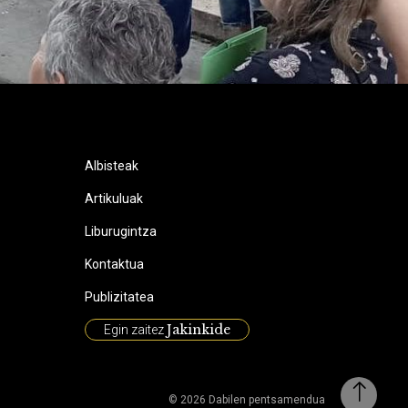
Albisteak
Artikuluak
Liburugintza
Kontaktua
Publizitatea
Jakinkide
Egin zaitez
© 2026 Dabilen pentsamendua