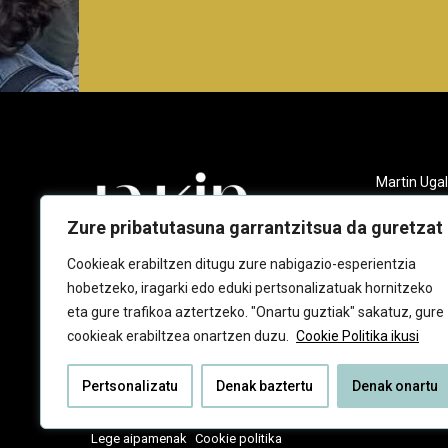
Martin Ugal
Gudarien et
20140 And
Zure pribatutasuna garrantzitsua da guretzat
943 218 09
Cookieak erabiltzen ditugu zure nabigazio-esperientzia
hobetzeko, iragarki edo eduki pertsonalizatuak hornitzeko
jakin@jaki
eta gure trafikoa aztertzeko. "Onartu guztiak" sakatuz, gure
cookieak erabiltzea onartzen duzu.
Cookie Politika ikusi
Pertsonalizatu
Denak baztertu
Denak onartu
Lege aipamenak
Cookie politika