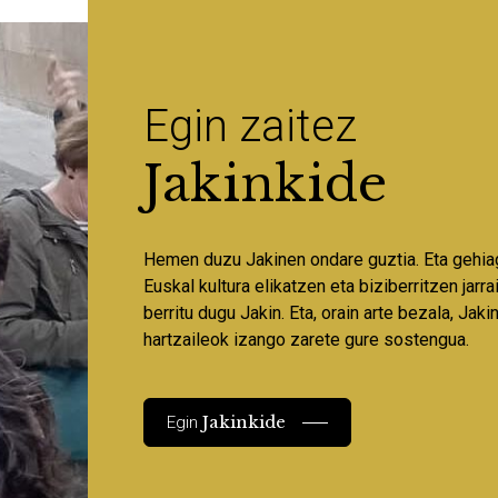
Egin zaitez
Jakinkide
Hemen duzu Jakinen ondare guztia. Eta gehia
Euskal kultura elikatzen eta biziberritzen jarr
berritu dugu Jakin. Eta, orain arte bezala, Jaki
hartzaileok izango zarete gure sostengua.
Jakinkide
Egin