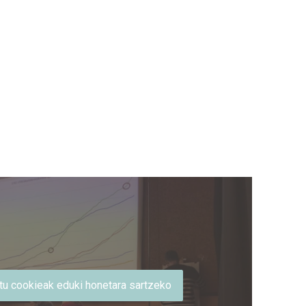
u cookieak eduki honetara sartzeko