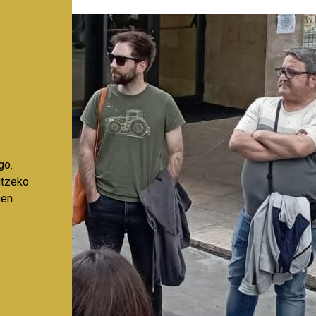
go.
aitzeko
nen