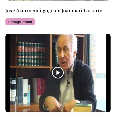
Joxe Azurmendi gogoan: Joanmari Larrarte
Gehiago irakurri