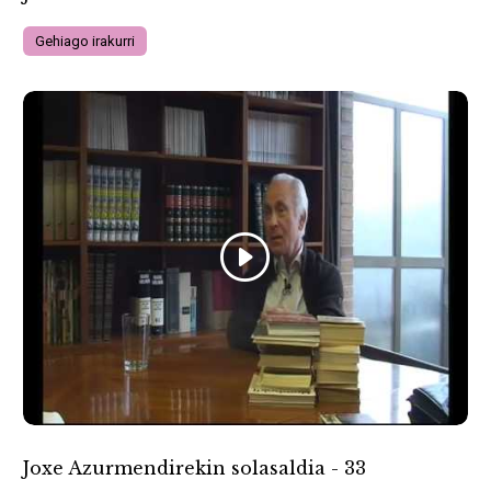
Gehiago irakurri
Joxe Azurmendirekin solasaldia - 33