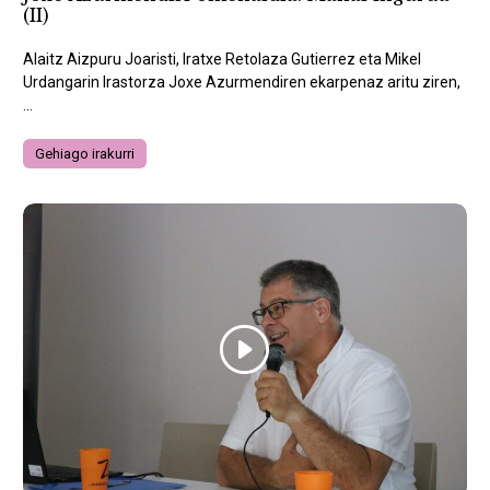
(II)
Alaitz Aizpuru Joaristi, Iratxe Retolaza Gutierrez eta Mikel
Urdangarin Irastorza Joxe Azurmendiren ekarpenaz aritu ziren,
...
Gehiago irakurri