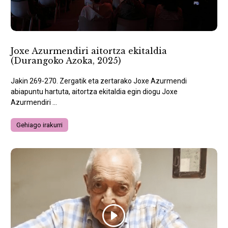
Joxe Azurmendiri aitortza ekitaldia
(Durangoko Azoka, 2025)
Jakin 269-270. Zergatik eta zertarako Joxe Azurmendi
abiapuntu hartuta, aitortza ekitaldia egin diogu Joxe
Azurmendiri ...
Gehiago irakurri