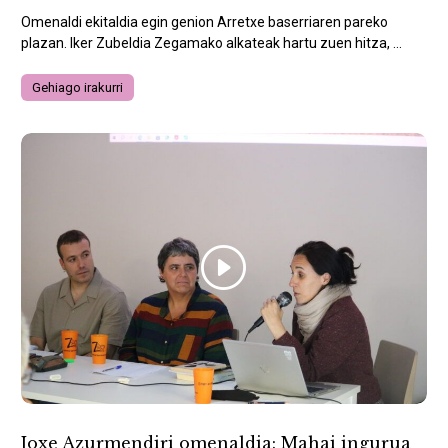
Omenaldi ekitaldia egin genion Arretxe baserriaren pareko
plazan. Iker Zubeldia Zegamako alkateak hartu zuen hitza, ...
Gehiago irakurri
Joxe Azurmendiri omenaldia: Mahai ingurua