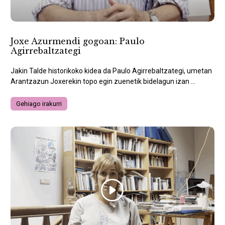
Joxe Azurmendi gogoan: Paulo
Agirrebaltzategi
Jakin Talde historikoko kidea da Paulo Agirrebaltzategi, umetan
Arantzazun Joxerekin topo egin zuenetik bidelagun izan ...
Gehiago irakurri