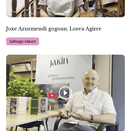
Joxe Azurmendi gogoan: Lorea Agirre
Gehiago irakurri