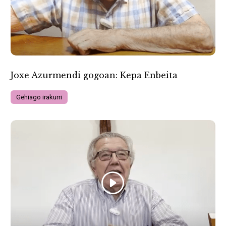
Joxe Azurmendi gogoan: Kepa Enbeita
Gehiago irakurri