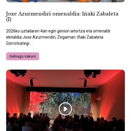
Joxe Azurmendiri omenaldia: Iñaki Zabaleta
(I)
2026ko uztailaren 4an egin genion aitortza eta omenaldi
ekitaldia Joxe Azurmendiri, Zegaman. Iñaki Zabaleta
Gorrotxategi ...
Gehiago irakurri