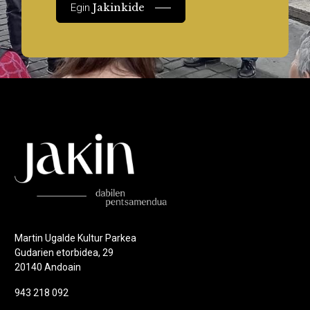
Jakinkide
Egin
Martin Ugalde Kultur Parkea
Gudarien etorbidea, 29
20140 Andoain
943 218 092