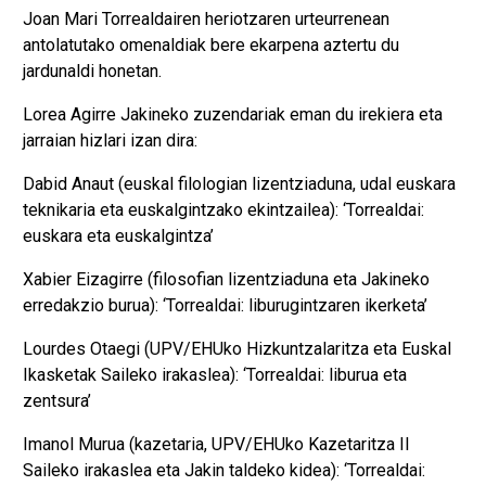
Joan Mari Torrealdairen heriotzaren urteurrenean
antolatutako omenaldiak bere ekarpena aztertu du
jardunaldi honetan.
Lorea Agirre Jakineko zuzendariak eman du irekiera eta
jarraian hizlari izan dira:
Dabid Anaut (euskal filologian lizentziaduna, udal euskara
teknikaria eta euskalgintzako ekintzailea): ‘Torrealdai:
euskara eta euskalgintza’
Xabier Eizagirre (filosofian lizentziaduna eta Jakineko
erredakzio burua): ‘Torrealdai: liburugintzaren ikerketa’
Lourdes Otaegi (UPV/EHUko Hizkuntzalaritza eta Euskal
Ikasketak Saileko irakaslea): ‘Torrealdai: liburua eta
zentsura’
Imanol Murua (kazetaria, UPV/EHUko Kazetaritza II
Saileko irakaslea eta Jakin taldeko kidea): ‘Torrealdai: