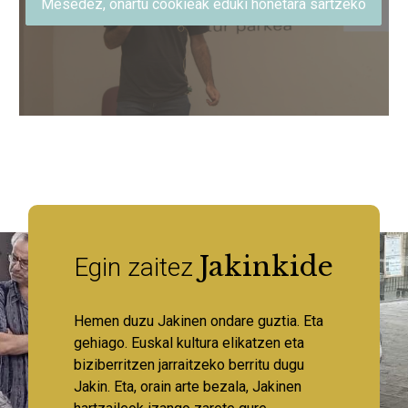
Mesedez, onartu cookieak eduki honetara sartzeko
Jakinkide
Egin zaitez
Hemen duzu Jakinen ondare guztia. Eta
gehiago. Euskal kultura elikatzen eta
biziberritzen jarraitzeko berritu dugu
Jakin. Eta, orain arte bezala, Jakinen