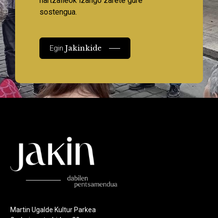
hartzaileok izango zarete gure
sostengua.
Jakinkide
Egin
Martin Ugalde Kultur Parkea