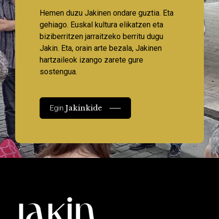
Hemen duzu Jakinen ondare guztia. Eta
gehiago. Euskal kultura elikatzen eta
biziberritzen jarraitzeko berritu dugu
Jakin. Eta, orain arte bezala, Jakinen
hartzaileok izango zarete gure
sostengua.
Jakinkide
Egin