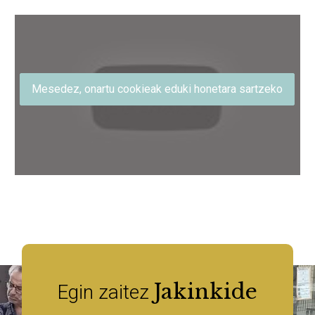
Mesedez, onartu cookieak eduki honetara sartzeko
Jakinkide
Egin zaitez