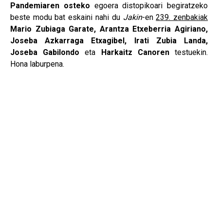
Pandemiaren osteko
egoera distopikoari begiratzeko
beste modu bat eskaini nahi du
Jakin
-en
239. zenbakiak
Mario Zubiaga Garate, Arantza Etxeberria Agiriano,
Joseba Azkarraga Etxagibel, Irati Zubia Landa,
Joseba Gabilondo
eta
Harkaitz Canoren
testuekin.
Hona laburpena.