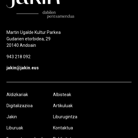
Martin Ugalde Kultur Parkea
Gudarien etorbidea, 29
20140 Andoain
943 218 092
jakin@jakin.eus
Aldizkariak
Albisteak
Digitalizazioa
Artikuluak
Jakin
Liburugintza
Liburuak
Kontaktua