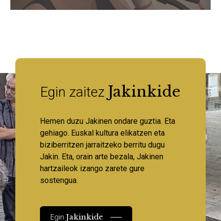
Jakinkide
Egin zaitez
Hemen duzu Jakinen ondare guztia. Eta
gehiago. Euskal kultura elikatzen eta
biziberritzen jarraitzeko berritu dugu
Jakin. Eta, orain arte bezala, Jakinen
hartzaileok izango zarete gure
sostengua.
Jakinkide
Egin