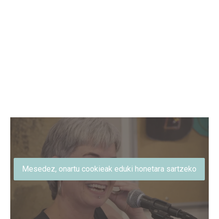
Mesedez, onartu cookieak eduki honetara sartzeko