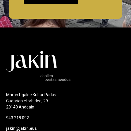
Martin Ugalde Kultur Parkea
Gudarien etorbidea, 29
20140 Andoain
943 218 092
jakin@jakin.eus