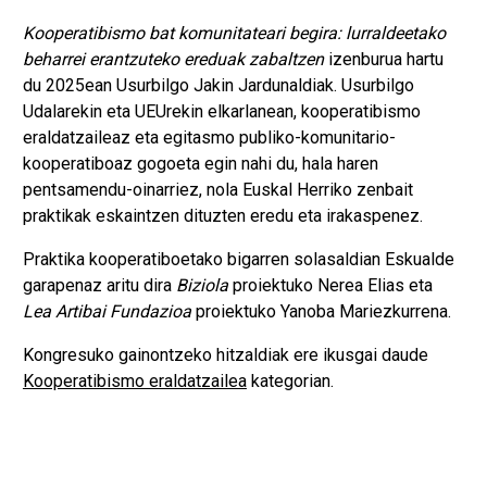
Kooperatibismo bat komunitateari begira: lurraldeetako
beharrei erantzuteko ereduak zabaltzen
izenburua hartu
du 2025ean Usurbilgo Jakin Jardunaldiak. Usurbilgo
Udalarekin eta UEUrekin elkarlanean, kooperatibismo
eraldatzaileaz eta egitasmo publiko-komunitario-
kooperatiboaz gogoeta egin nahi du, hala haren
pentsamendu-oinarriez, nola Euskal Herriko zenbait
praktikak eskaintzen dituzten eredu eta irakaspenez.
Praktika kooperatiboetako bigarren solasaldian Eskualde
garapenaz aritu dira
Biziola
proiektuko Nerea Elias eta
Lea Artibai Fundazioa
proiektuko Yanoba Mariezkurrena.
Kongresuko gainontzeko hitzaldiak ere ikusgai daude
Kooperatibismo eraldatzailea
kategorian.