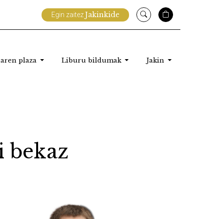
Jakinkide
Egin zaitez
aren plaza
Liburu bildumak
Jakin
i bekaz