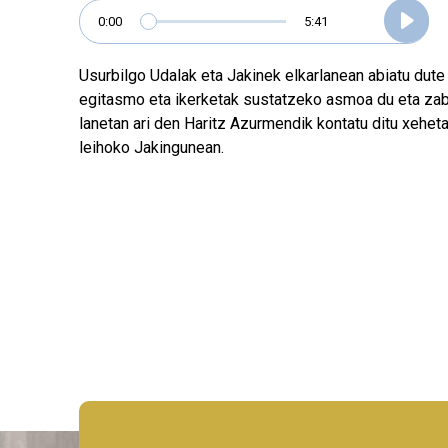
0:00
5:41
Usurbilgo Udalak eta Jakinek elkarlanean abiatu dute 
egitasmo eta ikerketak sustatzeko asmoa du eta zaba
lanetan ari den Haritz Azurmendik kontatu ditu xeheta
leihoko Jakingunean.