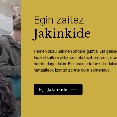
Egin zaitez
Jakinkide
Hemen duzu Jakinen ondare guztia. Eta gehia
Euskal kultura elikatzen eta biziberritzen jarr
berritu dugu Jakin. Eta, orain arte bezala, Jaki
hartzaileok izango zarete gure sostengua.
Jakinkide
Egin