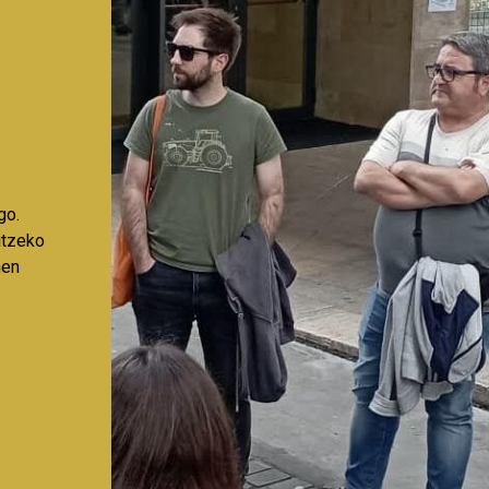
go.
aitzeko
nen