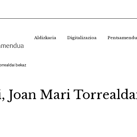
Aldizkaria
Digitalizazioa
Pentsamendu
orrealdai bekaz
, Joan Mari Torrealda