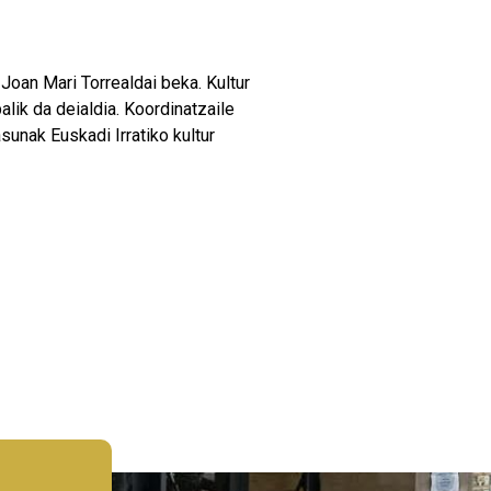
Joan Mari Torrealdai beka. Kultur
lik da deialdia. Koordinatzaile
sunak Euskadi Irratiko kultur