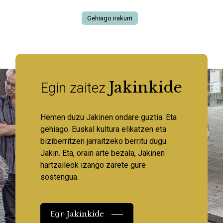
Gehiago irakurri
Jakinkide
Egin zaitez
Hemen duzu Jakinen ondare guztia. Eta
gehiago. Euskal kultura elikatzen eta
biziberritzen jarraitzeko berritu dugu
Jakin. Eta, orain arte bezala, Jakinen
hartzaileok izango zarete gure
sostengua.
Jakinkide
Egin