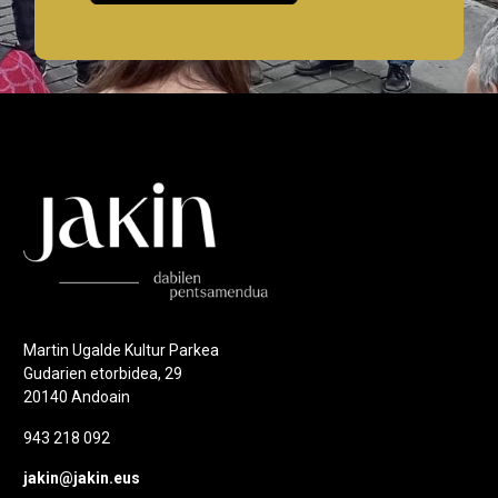
Martin Ugalde Kultur Parkea
Gudarien etorbidea, 29
20140 Andoain
943 218 092
jakin@jakin.eus