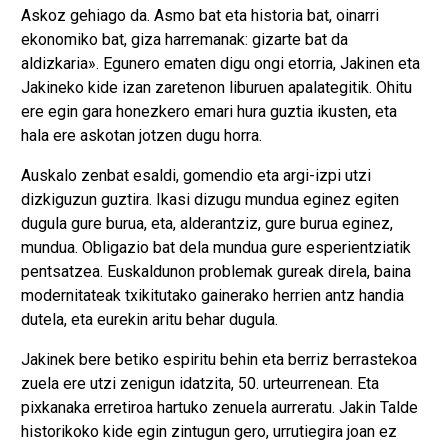
Askoz gehiago da. Asmo bat eta historia bat, oinarri
ekonomiko bat, giza harremanak: gizarte bat da
aldizkaria». Egunero ematen digu ongi etorria, Jakinen eta
Jakineko kide izan zaretenon liburuen apalategitik. Ohitu
ere egin gara honezkero emari hura guztia ikusten, eta
hala ere askotan jotzen dugu horra.
Auskalo zenbat esaldi, gomendio eta argi-izpi utzi
dizkiguzun guztira. Ikasi dizugu mundua eginez egiten
dugula gure burua, eta, alderantziz, gure burua eginez,
mundua. Obligazio bat dela mundua gure esperientziatik
pentsatzea. Euskaldunon problemak gureak direla, baina
modernitateak txikitutako gainerako herrien antz handia
dutela, eta eurekin aritu behar dugula.
Jakinek bere betiko espiritu behin eta berriz berrastekoa
zuela ere utzi zenigun idatzita, 50. urteurrenean. Eta
pixkanaka erretiroa hartuko zenuela aurreratu. Jakin Talde
historikoko kide egin zintugun gero, urrutiegira joan ez