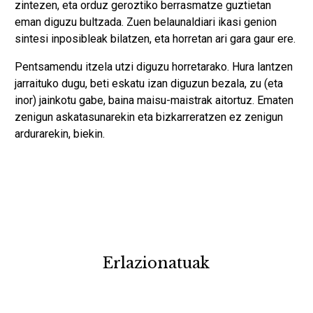
zintezen, eta orduz geroztiko berrasmatze guztietan
eman diguzu bultzada. Zuen belaunaldiari ikasi genion
sintesi inposibleak bilatzen, eta horretan ari gara gaur ere.
Pentsamendu itzela utzi diguzu horretarako. Hura lantzen
jarraituko dugu, beti eskatu izan diguzun bezala, zu (eta
inor) jainkotu gabe, baina maisu-maistrak aitortuz. Ematen
zenigun askatasunarekin eta bizkarreratzen ez zenigun
ardurarekin, biekin.
Erlazionatuak