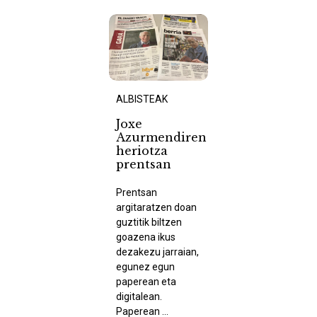
ALBISTEAK
Joxe
Azurmendiren
heriotza
prentsan
Prentsan
argitaratzen doan
guztitik biltzen
goazena ikus
dezakezu jarraian,
egunez egun
paperean eta
digitalean.
Paperean ...