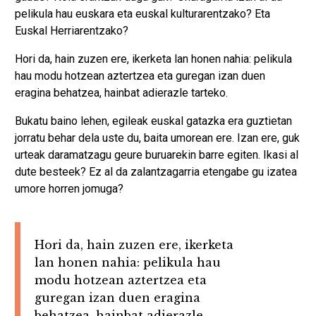
pelikula hau euskara eta euskal kulturarentzako? Eta
Euskal Herriarentzako?
Hori da, hain zuzen ere, ikerketa lan honen nahia: pelikula
hau modu hotzean aztertzea eta guregan izan duen
eragina behatzea, hainbat adierazle tarteko.
Bukatu baino lehen, egileak euskal gatazka era guztietan
jorratu behar dela uste du, baita umorean ere. Izan ere, guk
urteak daramatzagu geure buruarekin barre egiten. Ikasi al
dute besteek? Ez al da zalantzagarria etengabe gu izatea
umore horren jomuga?
Hori da, hain zuzen ere, ikerketa
lan honen nahia: pelikula hau
modu hotzean aztertzea eta
guregan izan duen eragina
behatzea, hainbat adierazle