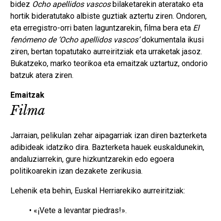
bidez
Ocho apellidos vascos
bilaketarekin ateratako eta
hortik bideratutako albiste guztiak aztertu ziren. Ondoren,
eta erregistro-orri baten laguntzarekin, filma bera eta
El
fenómeno de ‘Ocho apellidos vascos’
dokumentala ikusi
ziren, bertan topatutako aurreiritziak eta urraketak jasoz.
Bukatzeko, marko teorikoa eta emaitzak uztartuz, ondorio
batzuk atera ziren.
Emaitzak
Filma
Jarraian, pelikulan zehar aipagarriak izan diren bazterketa
adibideak idatziko dira. Bazterketa hauek euskaldunekin,
andaluziarrekin, gure hizkuntzarekin edo egoera
politikoarekin izan dezakete zerikusia.
Lehenik eta behin, Euskal Herriarekiko aurreiritziak:
• «¡Vete a levantar piedras!».