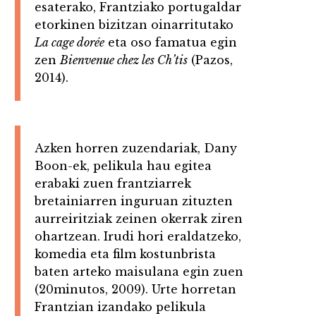
esaterako, Frantziako portugaldar
etorkinen bizitzan oinarritutako
La cage dorée
eta oso famatua egin
zen
Bienvenue chez les Ch’tis
(Pazos,
2014).
Azken horren zuzendariak, Dany
Boon-ek, pelikula hau egitea
erabaki zuen frantziarrek
bretainiarren inguruan zituzten
aurreiritziak zeinen okerrak ziren
ohartzean. Irudi hori eraldatzeko,
komedia eta film kostunbrista
baten arteko maisulana egin zuen
(20minutos, 2009). Urte horretan
Frantzian izandako pelikula