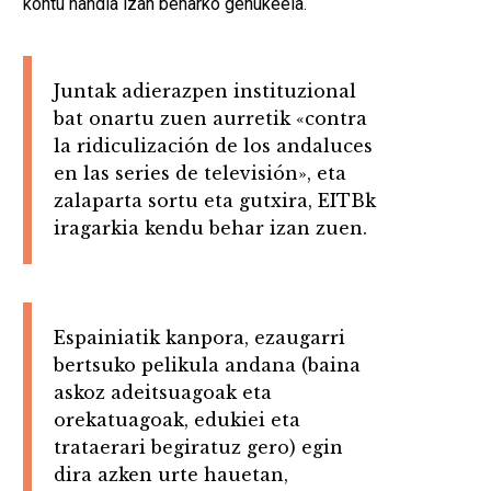
kontu handia izan beharko genukeela.
Juntak adierazpen instituzional
bat onartu zuen aurretik «contra
la ridiculización de los andaluces
en las series de televisión», eta
zalaparta sortu eta gutxira, EITBk
iragarkia kendu behar izan zuen.
Espainiatik kanpora, ezaugarri
bertsuko pelikula andana (baina
askoz adeitsuagoak eta
orekatuagoak, edukiei eta
trataerari begiratuz gero) egin
dira azken urte hauetan,