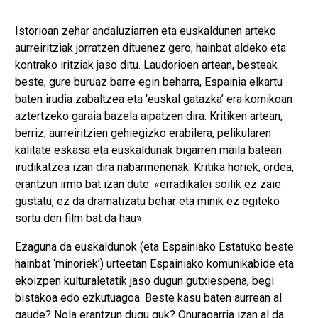
Istorioan zehar andaluziarren eta euskaldunen arteko
aurreiritziak jorratzen dituenez gero, hainbat aldeko eta
kontrako iritziak jaso ditu. Laudorioen artean, besteak
beste, gure buruaz barre egin beharra, Espainia elkartu
baten irudia zabaltzea eta ‘euskal gatazka’ era komikoan
aztertzeko garaia bazela aipatzen dira. Kritiken artean,
berriz, aurreiritzien gehiegizko erabilera, pelikularen
kalitate eskasa eta euskaldunak bigarren maila batean
irudikatzea izan dira nabarmenenak. Kritika horiek, ordea,
erantzun irmo bat izan dute: «erradikalei soilik ez zaie
gustatu, ez da dramatizatu behar eta minik ez egiteko
sortu den film bat da hau».
Ezaguna da euskaldunok (eta Espainiako Estatuko beste
hainbat ‘minoriek’) urteetan Espainiako komunikabide eta
ekoizpen kulturaletatik jaso dugun gutxiespena, begi
bistakoa edo ezkutuagoa. Beste kasu baten aurrean al
gaude? Nola erantzun dugu guk? Onuragarria izan al da