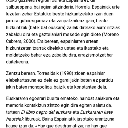
txoko guztietan egiten da, eta Espainia ez da
salbuespena, bai agian aitzindaria. Horrela, Espainiak urte
luzetan zehar Estatuko beste hizkuntzekiko izan duen
jarrera gutxiesgarriaz eta zanpatzaileaz gain, beste
hizkuntzak (batik bat euskara) zailak direlako aurreiritziak
zabaldu dira eta gaztelaniari mesede egin diote (Moreno
Cabrera, 2000). Era berean, espainiarren artean
hizkuntzetan txarrak direlako ustea eta ikasteko eta
moldatzeko behar eza zabaldu dira, arrazismotzat har
daitekeena.
Zentzu berean, Torrealdaik (1998) zioen espainiar
elebakartasuna ez dela ez garai jakin baten ez partidu
jakin baten monopolioa, baizik eta konstantea dela.
Euskararen egoerari buelta emateko, hainbat saiakera eta
memoria kontakizun zintzo egin dira egiten saiatu da,
tartean
El libro negro del euskara
eta
Euskararen kate
hautsiak
liburuak. Baina Espainiatik jasotako erantzuna
hauxe izan da: «Hay que desdramatizar, no hay que