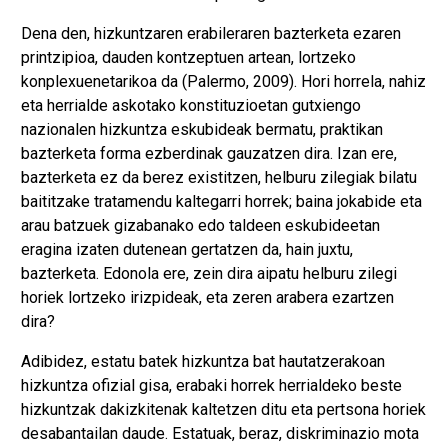
Dena den, hizkuntzaren erabileraren bazterketa ezaren
printzipioa, dauden kontzeptuen artean, lortzeko
konplexuenetarikoa da (Palermo, 2009). Hori horrela, nahiz
eta herrialde askotako konstituzioetan gutxiengo
nazionalen hizkuntza eskubideak bermatu, praktikan
bazterketa forma ezberdinak gauzatzen dira. Izan ere,
bazterketa ez da berez existitzen, helburu zilegiak bilatu
baititzake tratamendu kaltegarri horrek; baina jokabide eta
arau batzuek gizabanako edo taldeen eskubideetan
eragina izaten dutenean gertatzen da, hain juxtu,
bazterketa. Edonola ere, zein dira aipatu helburu zilegi
horiek lortzeko irizpideak, eta zeren arabera ezartzen
dira?
Adibidez, estatu batek hizkuntza bat hautatzerakoan
hizkuntza ofizial gisa, erabaki horrek herrialdeko beste
hizkuntzak dakizkitenak kaltetzen ditu eta pertsona horiek
desabantailan daude. Estatuak, beraz, diskriminazio mota