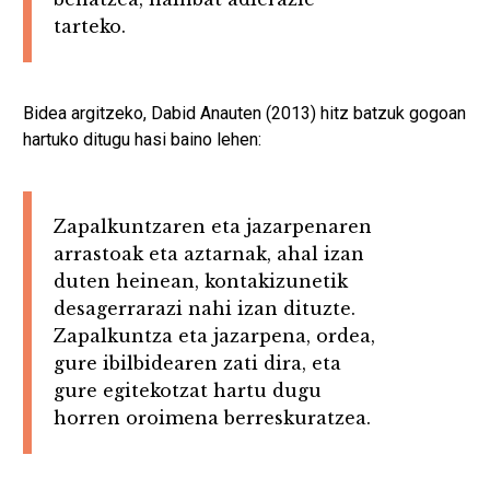
tarteko.
Bidea argitzeko, Dabid Anauten (2013) hitz batzuk gogoan
hartuko ditugu hasi baino lehen:
Zapalkuntzaren eta jazarpenaren
arrastoak eta aztarnak, ahal izan
duten heinean, kontakizunetik
desagerrarazi nahi izan dituzte.
Zapalkuntza eta jazarpena, ordea,
gure ibilbidearen zati dira, eta
gure egitekotzat hartu dugu
horren oroimena berreskuratzea.