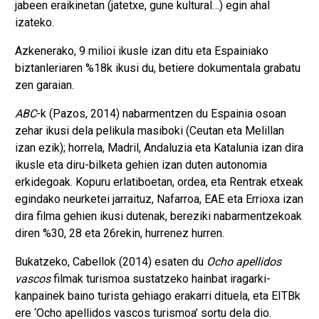
jabeen eraikinetan (jatetxe, gune kultural…) egin ahal
izateko.
Azkenerako, 9 milioi ikusle izan ditu eta Espainiako
biztanleriaren %18k ikusi du, betiere dokumentala grabatu
zen garaian.
ABC
-k (Pazos, 2014) nabarmentzen du Espainia osoan
zehar ikusi dela pelikula masiboki (Ceutan eta Melillan
izan ezik); horrela, Madril, Andaluzia eta Katalunia izan dira
ikusle eta diru-bilketa gehien izan duten autonomia
erkidegoak. Kopuru erlatiboetan, ordea, eta Rentrak etxeak
egindako neurketei jarraituz, Nafarroa, EAE eta Errioxa izan
dira filma gehien ikusi dutenak, bereziki nabarmentzekoak
diren %30, 28 eta 26rekin, hurrenez hurren.
Bukatzeko, Cabellok (2014) esaten du
Ocho apellidos
vascos
filmak turismoa sustatzeko hainbat iragarki-
kanpainek baino turista gehiago erakarri dituela, eta EITBk
ere ‘Ocho apellidos vascos turismoa’ sortu dela dio.