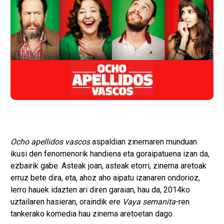
Ocho apellidos vascos
aspaldian zinemaren munduan
ikusi den fenomenorik handiena eta goraipatuena izan da,
ezbairik gabe. Asteak joan, asteak etorri, zinema aretoak
erruz bete dira, eta, ahoz aho aipatu izanaren ondorioz,
lerro hauek idazten ari diren garaian, hau da, 2014ko
uztailaren hasieran, oraindik ere
Vaya semanita
-ren
tankerako komedia hau zinema aretoetan dago.