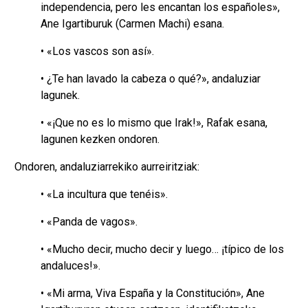
independencia, pero les encantan los españoles»,
Ane Igartiburuk (Carmen Machi) esana.
• «Los vascos son así».
• ¿Te han lavado la cabeza o qué?», andaluziar
lagunek.
• «¡Que no es lo mismo que Irak!», Rafak esana,
lagunen kezken ondoren.
Ondoren, andaluziarrekiko aurreiritziak:
• «La incultura que tenéis».
• «Panda de vagos».
• «Mucho decir, mucho decir y luego… ¡típico de los
andaluces!».
• «Mi arma, Viva España y la Constitución», Ane