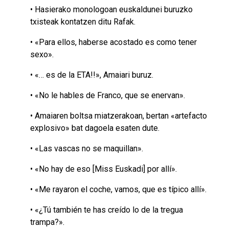
• Hasierako monologoan euskaldunei buruzko
txisteak kontatzen ditu Rafak.
• «Para ellos, haberse acostado es como tener
sexo».
• «… es de la ETA!!», Amaiari buruz.
• «No le hables de Franco, que se enervan».
• Amaiaren boltsa miatzerakoan, bertan «artefacto
explosivo» bat dagoela esaten dute.
• «Las vascas no se maquillan».
• «No hay de eso [Miss Euskadi] por allí».
• «Me rayaron el coche, vamos, que es típico allí».
• «¿Tú también te has creído lo de la tregua
trampa?».