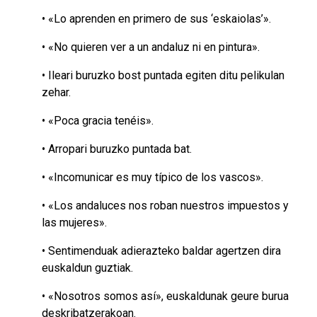
• «Lo aprenden en primero de sus ‘eskaiolas’».
• «No quieren ver a un andaluz ni en pintura».
• Ileari buruzko bost puntada egiten ditu pelikulan
zehar.
• «Poca gracia tenéis».
• Arropari buruzko puntada bat.
• «Incomunicar es muy típico de los vascos».
• «Los andaluces nos roban nuestros impuestos y
las mujeres».
• Sentimenduak adierazteko baldar agertzen dira
euskaldun guztiak.
• «Nosotros somos así», euskaldunak geure burua
deskribatzerakoan.