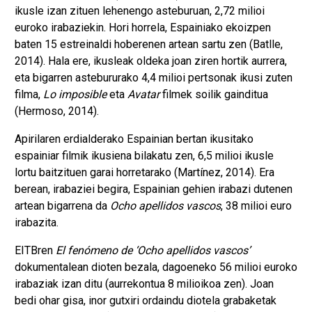
ikusle izan zituen lehenengo asteburuan, 2,72 milioi
euroko irabaziekin. Hori horrela, Espainiako ekoizpen
baten 15 estreinaldi hoberenen artean sartu zen (Batlle,
2014). Hala ere, ikusleak oldeka joan ziren hortik aurrera,
eta bigarren astebururako 4,4 milioi pertsonak ikusi zuten
filma,
Lo imposible
eta
Avatar
filmek soilik gainditua
(Hermoso, 2014).
Apirilaren erdialderako Espainian bertan ikusitako
espainiar filmik ikusiena bilakatu zen, 6,5 milioi ikusle
lortu baitzituen garai horretarako (Martínez, 2014). Era
berean, irabaziei begira, Espainian gehien irabazi dutenen
artean bigarrena da
Ocho apellidos vascos
, 38 milioi euro
irabazita.
EITBren
El fenómeno de ‘Ocho apellidos vascos’
dokumentalean dioten bezala, dagoeneko 56 milioi euroko
irabaziak izan ditu (aurrekontua 8 milioikoa zen). Joan
bedi ohar gisa, inor gutxiri ordaindu diotela grabaketak