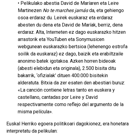
• Pelikulako abestia David de Maríaren eta Leire
Martinezen
No te marches jamás
da, eta gehiengo
osoa erdaraz du. Leirek euskaraz eta erdaraz
abesten du dena eta David de Maríak, berriz, dena
erdaraz. Alta, Interneten ez dago euskarazko hitzen
arrastorik eta YouTuben eta Sonymusicen
webgunean euskarazko bertsioa (lehenengo estrofa
soilik da euskaraz) ez dago, baizik eta erabiltzaile
anonimo batek igotakoa. Azken horren bideoak
(abesti elebidun eta originala), 2.500 bisita ditu
bakarrik, ‘ofizialak’ dituen 400.000 bisitekin
alderatuta. Bitxia da zer esaten den abestiari buruz:
«La canción contiene letras tanto en euskera y
castellano, cantadas por Leire y David
respectivamente como reflejo del argumento de la
misma película».
Euskal Herriko egoera politikoari dagokionez, era honetara
interpretatu da pelikulan: