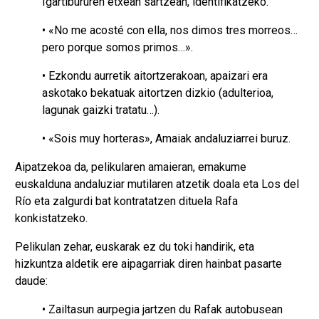
Igartibururen etxean sartzean, identifikatzeko.
• «No me acosté con ella, nos dimos tres morreos…
pero porque somos primos…».
• Ezkondu aurretik aitortzerakoan, apaizari era
askotako bekatuak aitortzen dizkio (adulterioa,
lagunak gaizki tratatu…).
• «Sois muy horteras», Amaiak andaluziarrei buruz.
Aipatzekoa da, pelikularen amaieran, emakume
euskalduna andaluziar mutilaren atzetik doala eta Los del
Río eta zalgurdi bat kontratatzen dituela Rafa
konkistatzeko.
Pelikulan zehar, euskarak ez du toki handirik, eta
hizkuntza aldetik ere aipagarriak diren hainbat pasarte
daude:
• Zailtasun aurpegia jartzen du Rafak autobusean