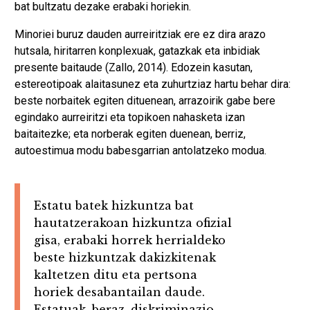
bat bultzatu dezake erabaki horiekin.
Minoriei buruz dauden aurreiritziak ere ez dira arazo
hutsala, hiritarren konplexuak, gatazkak eta inbidiak
presente baitaude (Zallo, 2014). Edozein kasutan,
estereotipoak alaitasunez eta zuhurtziaz hartu behar dira:
beste norbaitek egiten dituenean, arrazoirik gabe bere
egindako aurreiritzi eta topikoen nahasketa izan
baitaitezke; eta norberak egiten duenean, berriz,
autoestimua modu babesgarrian antolatzeko modua.
Estatu batek hizkuntza bat
hautatzerakoan hizkuntza ofizial
gisa, erabaki horrek herrialdeko
beste hizkuntzak dakizkitenak
kaltetzen ditu eta pertsona
horiek desabantailan daude.
Estatuak, beraz, diskriminazio