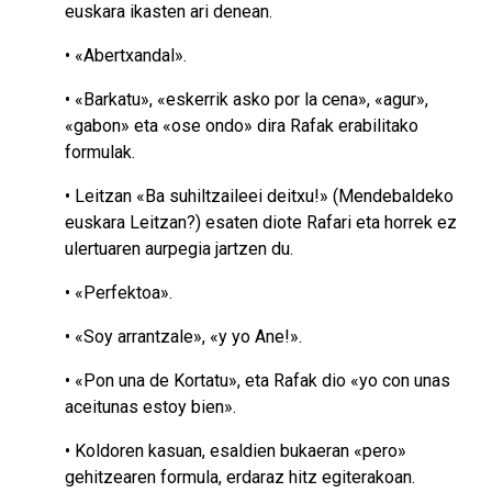
euskara ikasten ari denean.
• «Abertxandal».
• «Barkatu», «eskerrik asko por la cena», «agur»,
«gabon» eta «ose ondo» dira Rafak erabilitako
formulak.
• Leitzan «Ba suhiltzaileei deitxu!» (Mendebaldeko
euskara Leitzan?) esaten diote Rafari eta horrek ez
ulertuaren aurpegia jartzen du.
• «Perfektoa».
• «Soy arrantzale», «y yo Ane!».
• «Pon una de Kortatu», eta Rafak dio «yo con unas
aceitunas estoy bien».
• Koldoren kasuan, esaldien bukaeran «pero»
gehitzearen formula, erdaraz hitz egiterakoan.