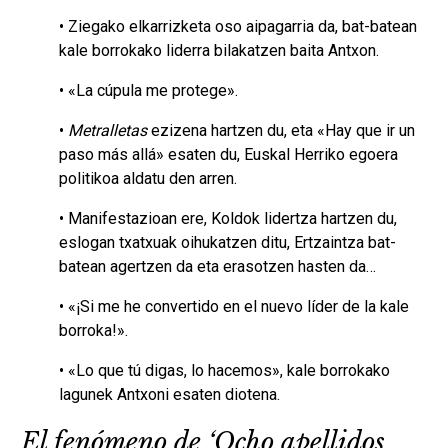
• Ziegako elkarrizketa oso aipagarria da, bat-batean
kale borrokako liderra bilakatzen baita Antxon.
• «La cúpula me protege».
•
Metralletas
ezizena hartzen du, eta «Hay que ir un
paso más allá» esaten du, Euskal Herriko egoera
politikoa aldatu den arren.
• Manifestazioan ere, Koldok lidertza hartzen du,
eslogan txatxuak oihukatzen ditu, Ertzaintza bat-
batean agertzen da eta erasotzen hasten da…
• «¡Si me he convertido en el nuevo líder de la kale
borroka!».
• «Lo que tú digas, lo hacemos», kale borrokako
lagunek Antxoni esaten diotena.
El fenómeno de ‘Ocho apellidos