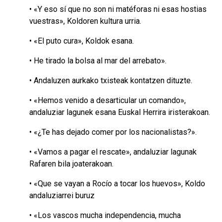
• «Y eso sí que no son ni matéforas ni esas hostias
vuestras», Koldoren kultura urria.
• «El puto cura», Koldok esana.
• He tirado la bolsa al mar del arrebato».
• Andaluzen aurkako txisteak kontatzen dituzte.
• «Hemos venido a desarticular un comando»,
andaluziar lagunek esana Euskal Herrira iristerakoan.
• «¿Te has dejado comer por los nacionalistas?».
• «Vamos a pagar el rescate», andaluziar lagunak
Rafaren bila joaterakoan.
• «Que se vayan a Rocío a tocar los huevos», Koldo
andaluziarrei buruz
• «Los vascos mucha independencia, mucha