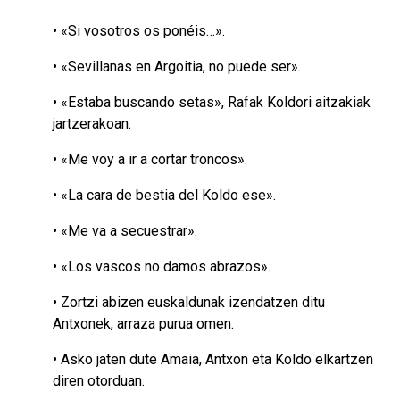
• «Si vosotros os ponéis…».
• «Sevillanas en Argoitia, no puede ser».
• «Estaba buscando setas», Rafak Koldori aitzakiak
jartzerakoan.
• «Me voy a ir a cortar troncos».
• «La cara de bestia del Koldo ese».
• «Me va a secuestrar».
• «Los vascos no damos abrazos».
• Zortzi abizen euskaldunak izendatzen ditu
Antxonek, arraza purua omen.
• Asko jaten dute Amaia, Antxon eta Koldo elkartzen
diren otorduan.