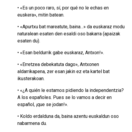
• «Es un poco raro, sí, por qué no le echas en
euskera», mitin batean.
• «Apurtxu bat mareatute, baina…» da euskaraz modu
naturalean esaten den esaldi oso bakarra (apaizak
esaten du).
• «Esan beldurrik gabe euskaraz, Antxon!».
• «Erretzea debekatuta dago», Antxonen
aldarrikapena, zer esan jakin ez eta kartel bat
ikusterakoan.
• «¿A quién le estamos pidiendo la independentzia?
A los españoles. Pues se lo vamos a decir en
español, ¡que se jodan!».
• Koldo erdalduna da, baina azentu euskaldun oso
nabarmena du.