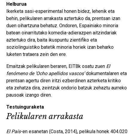
Helburua
Ikerketa sasi-esperimental honen bidez, lehenik eta
behin, pelikularen arrakasta aztertuko da, prentsan izan
duen oihartzuna behatuz. Ondoren, Espainiako minoria
batean oinarritutako komedia-adierazpen aitzindariak
aztertuko dira, baita ikuspuntu zientifiko eta
soziolinguistiko batetik minoria horiek izan beharko
luketen trataera zein den ere.
Emaitzak pelikularen beraren, EITBk osatu zuen
El
fenómeno de ‘Ocho apellidos vascos’
dokumentalaren eta
prentsan agertu diren iritzi ezberdinen azterketa kritiko
eta zehatza dira, zeintzuk ondorio batzuk zehaztu aurreko
pausoak izango diren.
Testuinguraketa
Pelikularen arrakasta
El País
-en esanetan (Costa, 2014), pelikula honek 404.020