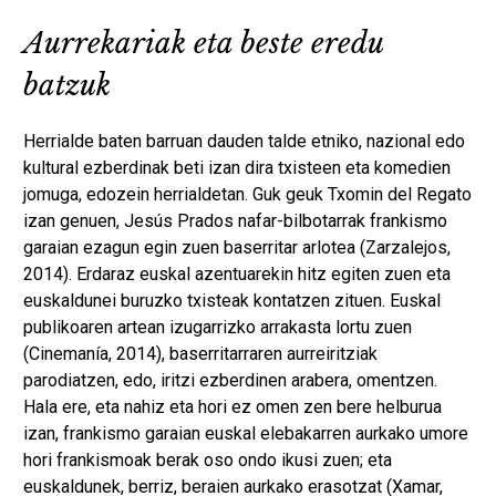
Aurrekariak eta beste eredu
batzuk
Herrialde baten barruan dauden talde etniko, nazional edo
kultural ezberdinak beti izan dira txisteen eta komedien
jomuga, edozein herrialdetan. Guk geuk Txomin del Regato
izan genuen, Jesús Prados nafar-bilbotarrak frankismo
garaian ezagun egin zuen baserritar arlotea (Zarzalejos,
2014). Erdaraz euskal azentuarekin hitz egiten zuen eta
euskaldunei buruzko txisteak kontatzen zituen. Euskal
publikoaren artean izugarrizko arrakasta lortu zuen
(Cinemanía, 2014), baserritarraren aurreiritziak
parodiatzen, edo, iritzi ezberdinen arabera, omentzen.
Hala ere, eta nahiz eta hori ez omen zen bere helburua
izan, frankismo garaian euskal elebakarren aurkako umore
hori frankismoak berak oso ondo ikusi zuen; eta
euskaldunek, berriz, beraien aurkako erasotzat (Xamar,