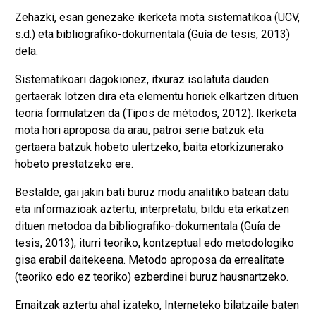
Zehazki, esan genezake ikerketa mota sistematikoa (UCV,
s.d.) eta bibliografiko-dokumentala (Guía de tesis, 2013)
dela.
Sistematikoari dagokionez, itxuraz isolatuta dauden
gertaerak lotzen dira eta elementu horiek elkartzen dituen
teoria formulatzen da (Tipos de métodos, 2012). Ikerketa
mota hori aproposa da arau, patroi serie batzuk eta
gertaera batzuk hobeto ulertzeko, baita etorkizunerako
hobeto prestatzeko ere.
Bestalde, gai jakin bati buruz modu analitiko batean datu
eta informazioak aztertu, interpretatu, bildu eta erkatzen
dituen metodoa da bibliografiko-dokumentala (Guía de
tesis, 2013), iturri teoriko, kontzeptual edo metodologiko
gisa erabil daitekeena. Metodo aproposa da errealitate
(teoriko edo ez teoriko) ezberdinei buruz hausnartzeko.
Emaitzak aztertu ahal izateko, Interneteko bilatzaile baten