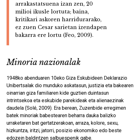
arrakastatsuena izan zen, 20
milioi ikusle lortuta; baina,
kritikari askoren harridurarako,
ez zuen Cesar sarietan izendapen
bakarra ere lortu (Feo, 2009).
Minoria nazionalak
1948ko abenduaren 10eko Giza Eskubideen Deklarazio
Unibertsalak dio munduko askatasun, justizia eta bakearen
oinarrian giza familiaren kide guztien duintasun
intrintsekoa eta eskubide parekideak eta alienaezinak
daudela (Solé, 2009). Era berean, Zuzenbide erregimen
batek minoriak babestearen beharra dauka balizko
urraketaren bat gertatzerakoan, arraza, kolore, sexu,
hizkuntza, iritzi, jatorri, posizio ekonomiko edo beste
edozein baldintzen salbuespenik gabe.