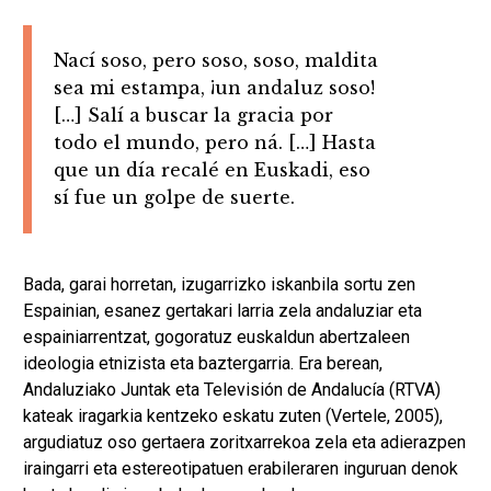
Nací soso, pero soso, soso, maldita
sea mi estampa, ¡un andaluz soso!
[…] Salí a buscar la gracia por
todo el mundo, pero ná. […] Hasta
que un día recalé en Euskadi, eso
sí fue un golpe de suerte.
Bada, garai horretan, izugarrizko iskanbila sortu zen
Espainian, esanez gertakari larria zela andaluziar eta
espainiarrentzat, gogoratuz euskaldun abertzaleen
ideologia etnizista eta baztergarria. Era berean,
Andaluziako Juntak eta Televisión de Andalucía (RTVA)
kateak iragarkia kentzeko eskatu zuten (Vertele, 2005),
argudiatuz oso gertaera zoritxarrekoa zela eta adierazpen
iraingarri eta estereotipatuen erabileraren inguruan denok