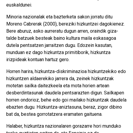
euskaldunei.
Minoria nazionalak eta bazterketa sakon jorratu ditu
Moreno Cabrerak (2000), bereziki hizkuntzei dagokienez.
Bere aburuz, asko aurreratu dugun arren, oraindik giza-
talde batzuek besteak baino kultura maila eskasagoa
dutela pentsatzen jarraitzen dugu. Edozein kasutan,
munduan ez dago hizkuntza primitiborik, hizkuntza
irizpideak kontuan hartuz gero.
Horren harira, hizkuntza-diskriminazioa hizkuntzekiko edo
hizkuntzen aldaerekiko jarrera da, zeinek hizkuntzak
motetan sailka daitezkeela eta mota horien artean
desberdintasunak daudela pentsarazten digun. Sailkapen
horren ondorioz, behe edo goi mailako hizkuntzak daudela
ebazten dugu. Hizkuntza-aniztasuna, beraz, zigor dibino
bat da, bestea gorrotatzera eramaten gaituena.
Halaber, hizkuntza nazionalaren gorazarre hori munduko