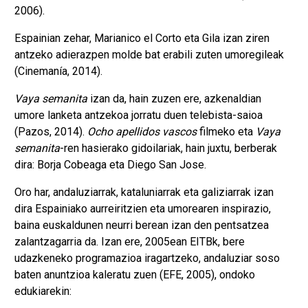
2006).
Espainian zehar, Marianico el Corto eta Gila izan ziren
antzeko adierazpen molde bat erabili zuten umoregileak
(Cinemanía, 2014).
Vaya semanita
izan da, hain zuzen ere, azkenaldian
umore lanketa antzekoa jorratu duen telebista-saioa
(Pazos, 2014).
Ocho apellidos vascos
filmeko eta
Vaya
semanita
-ren hasierako gidoilariak, hain juxtu, berberak
dira: Borja Cobeaga eta Diego San Jose.
Oro har, andaluziarrak, kataluniarrak eta galiziarrak izan
dira Espainiako aurreiritzien eta umorearen inspirazio,
baina euskaldunen neurri berean izan den pentsatzea
zalantzagarria da. Izan ere, 2005ean EITBk, bere
udazkeneko programazioa iragartzeko, andaluziar soso
baten anuntzioa kaleratu zuen (EFE, 2005), ondoko
edukiarekin: