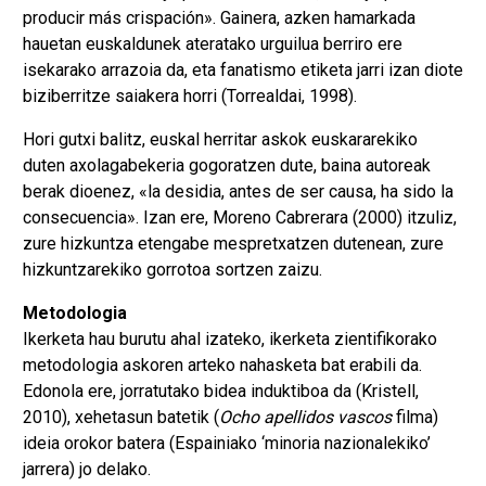
producir más crispación». Gainera, azken hamarkada
hauetan euskaldunek ateratako urguilua berriro ere
isekarako arrazoia da, eta fanatismo etiketa jarri izan diote
biziberritze saiakera horri (Torrealdai, 1998).
Hori gutxi balitz, euskal herritar askok euskararekiko
duten axolagabekeria gogoratzen dute, baina autoreak
berak dioenez, «la desidia, antes de ser causa, ha sido la
consecuencia». Izan ere, Moreno Cabrerara (2000) itzuliz,
zure hizkuntza etengabe mespretxatzen dutenean, zure
hizkuntzarekiko gorrotoa sortzen zaizu.
Metodologia
Ikerketa hau burutu ahal izateko, ikerketa zientifikorako
metodologia askoren arteko nahasketa bat erabili da.
Edonola ere, jorratutako bidea induktiboa da (Kristell,
2010), xehetasun batetik (
Ocho apellidos vascos
filma)
ideia orokor batera (Espainiako ‘minoria nazionalekiko’
jarrera) jo delako.