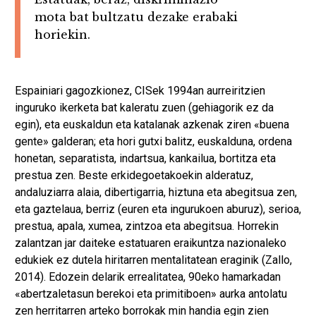
mota bat bultzatu dezake erabaki
horiekin.
Espainiari gagozkionez, CISek 1994an aurreiritzien
inguruko ikerketa bat kaleratu zuen (gehiagorik ez da
egin), eta euskaldun eta katalanak azkenak ziren «buena
gente» galderan; eta hori gutxi balitz, euskalduna, ordena
honetan, separatista, indartsua, kankailua, bortitza eta
prestua zen. Beste erkidegoetakoekin alderatuz,
andaluziarra alaia, dibertigarria, hiztuna eta abegitsua zen,
eta gaztelaua, berriz (euren eta ingurukoen aburuz), serioa,
prestua, apala, xumea, zintzoa eta abegitsua. Horrekin
zalantzan jar daiteke estatuaren eraikuntza nazionaleko
edukiek ez dutela hiritarren mentalitatean eraginik (Zallo,
2014). Edozein delarik errealitatea, 90eko hamarkadan
«abertzaletasun berekoi eta primitiboen» aurka antolatu
zen herritarren arteko borrokak min handia egin zien