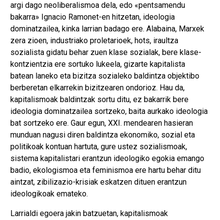
argi dago neoliberalismoa dela, edo «pentsamendu
bakarra» Ignacio Ramonet-en hitzetan, ideologia
dominatzailea, kinka larrian badago ere. Alabaina, Marxek
zera zioen, industriako proletarioek, hots, iraultza
sozialista gidatu behar zuen klase sozialak, bere klase-
kontzientzia ere sortuko lukeela, gizarte kapitalista
batean laneko eta bizitza sozialeko baldintza objektibo
berberetan elkarrekin bizitzearen ondorioz. Hau da,
kapitalismoak baldintzak sortu ditu, ez bakarrik bere
ideologia dominatzailea sortzeko, baita aurkako ideologia
bat sortzeko ere. Gaur egun, XXI. mendearen hasieran
munduan nagusi diren baldintza ekonomiko, sozial eta
politikoak kontuan hartuta, gure ustez sozialismoak,
sistema kapitalistari erantzun ideologiko egokia emango
badio, ekologismoa eta feminismoa ere hartu behar ditu
aintzat, zibilizazio-krisiak eskatzen dituen erantzun
ideologikoak emateko.
Larrialdi egoera jakin batzuetan, kapitalismoak