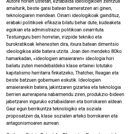
Autore horien ustetan, eztabaida ideologikoen zentzua
amaiturik, beste garai batean barneratzen ari ginen,
teknologiaren mendean. Oinarri ideologikoak gaindituz,
erabaki politikoek efikazia bilatu behar dute, kudeaketa
egokian eta administrazio politikoan oinarrituta.
Testuinguru berri horretan, irizpide tekniko eta
burokratikoak lehenesten dira, itxura batean dimentsio
ideologikoa alde batera utzita. Joan den mendeko 80ko
hamarkadan, «ideologien amaieraren» ideologia hori
baliatu zuten mendebaldeko klase ertainei lotutako
kapitalismo herritarra finkatzeko, Thatcher, Reagan eta
beste batzuen gobernuen eskutik. Ideologien
amaierarekin batera, jakintzaren gizartea eta teknologia
berrien aurrerapena nabarmendu ziren, produkzio-bideen
jabetzaren inguruko eztabaidaren eta borrokaren aldean.
Gaur egun berrikuntza teknologiko eta soziala
proposatzen da, klase sozialen arteko borrokaren eta
antagonismoaren aurrean.