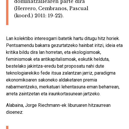
dominatzailearen parte dira
(Herrero, Cembranos, Pascual
(koord.) 2011: 19-22).
Lan kolektibo interesgarri batetik hartu ditugu hitz horiek.
Pentsamendu bakarra gezurtatzeko hainbat iritzi, ideia eta
kritika bildu dira lan horretan, eta ekologismoak,
feminismoak eta antikapitalismoak, eskutik helduta,
bestelako jakintza-eredu bat proposatu nahi dute
teknologiarekiko fede itsua zalantzan jarriz, paradigma
ekonomikoaren sakoneko aldaketaren premia
nabarmentzeko, merkatuari lehentasuna eman beharrean,
arreta zaintzetan eta iraunkortasunean jartzeko.
Alabaina, Jorge Riechmann-ek liburuaren hitzaurrean
dioenez: