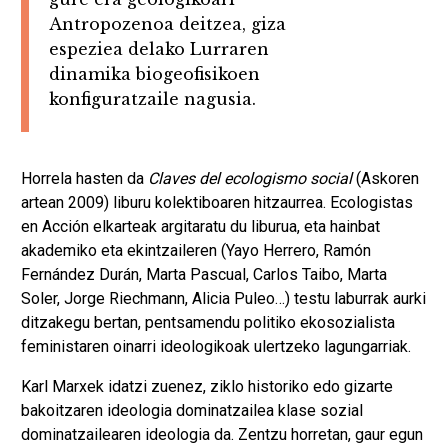
Antropozenoa deitzea, giza
espeziea delako Lurraren
dinamika biogeofisikoen
konfiguratzaile nagusia.
Horrela hasten da
Claves del ecologismo social
(Askoren
artean 2009) liburu kolektiboaren hitzaurrea. Ecologistas
en Acción elkarteak argitaratu du liburua, eta hainbat
akademiko eta ekintzaileren (Yayo Herrero, Ramón
Fernández Durán, Marta Pascual, Carlos Taibo, Marta
Soler, Jorge Riechmann, Alicia Puleo…) testu laburrak aurki
ditzakegu bertan, pentsamendu politiko ekosozialista
feministaren oinarri ideologikoak ulertzeko lagungarriak.
Karl Marxek idatzi zuenez, ziklo historiko edo gizarte
bakoitzaren ideologia dominatzailea klase sozial
dominatzailearen ideologia da. Zentzu horretan, gaur egun