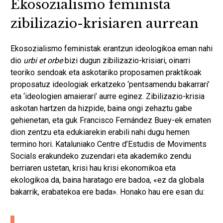
Ekosozialismo feminista
zibilizazio-krisiaren aurrean
Ekosozialismo feministak erantzun ideologikoa eman nahi
dio
urbi et orbe
bizi dugun zibilizazio-krisiari, oinarri
teoriko sendoak eta askotariko proposamen praktikoak
proposatuz ideologiak erkatzeko ‘pentsamendu bakarrari’
eta ‘ideologien amaierari’ aurre eginez. Zibilizazio-krisia
askotan hartzen da hizpide, baina ongi zehaztu gabe
gehienetan, eta guk Francisco Fernández Buey-ek ematen
dion zentzu eta edukiarekin erabili nahi dugu hemen
termino hori. Kataluniako Centre d’Estudis de Moviments
Socials erakundeko zuzendari eta akademiko zendu
berriaren ustetan, krisi hau krisi ekonomikoa eta
ekologikoa da, baina haratago ere badoa, «ez da globala
bakarrik, erabatekoa ere bada». Honako hau ere esan du: