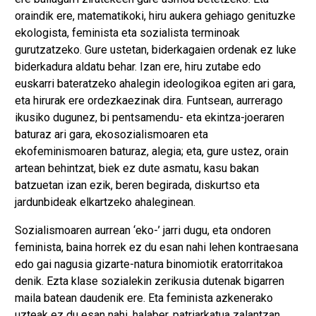
oraindik ere, matematikoki, hiru aukera gehiago genituzke
ekologista, feminista eta sozialista terminoak
gurutzatzeko. Gure ustetan, biderkagaien ordenak ez luke
biderkadura aldatu behar. Izan ere, hiru zutabe edo
euskarri bateratzeko ahalegin ideologikoa egiten ari gara,
eta hirurak ere ordezkaezinak dira. Funtsean, aurrerago
ikusiko dugunez, bi pentsamendu- eta ekintza-joeraren
baturaz ari gara, ekosozialismoaren eta
ekofeminismoaren baturaz, alegia; eta, gure ustez, orain
artean behintzat, biek ez dute asmatu, kasu bakan
batzuetan izan ezik, beren begirada, diskurtso eta
jardunbideak elkartzeko ahaleginean.
Sozialismoaren aurrean ‘eko-’ jarri dugu, eta ondoren
feminista, baina horrek ez du esan nahi lehen kontraesana
edo gai nagusia gizarte-natura binomiotik eratorritakoa
denik. Ezta klase sozialekin zerikusia dutenak bigarren
maila batean daudenik ere. Eta feminista azkenerako
uzteak ez du esan nahi, halaber, patriarkatua zalantzan