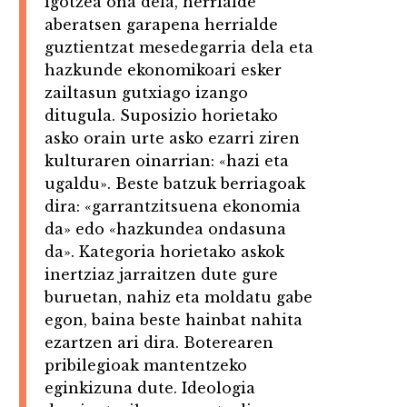
igotzea ona dela, herrialde
aberatsen garapena herrialde
guztientzat mesedegarria dela eta
hazkunde ekonomikoari esker
zailtasun gutxiago izango
ditugula. Suposizio horietako
asko orain urte asko ezarri ziren
kulturaren oinarrian: «hazi eta
ugaldu». Beste batzuk berriagoak
dira: «garrantzitsuena ekonomia
da» edo «hazkundea ondasuna
da». Kategoria horietako askok
inertziaz jarraitzen dute gure
buruetan, nahiz eta moldatu gabe
egon, baina beste hainbat nahita
ezartzen ari dira. Boterearen
pribilegioak mantentzeko
eginkizuna dute. Ideologia