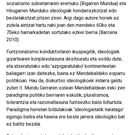
sozialismo sobietarraren eremuko (Bigarren Mundua) eta
Hirugarren Munduko ideologiak hondarrezkotzat edo
bestelakotzat jotzen ziren. Argi dago autore horiek ez
zutela aintzat hartu nahi joan den mendeko 60ko eta
70eko hamarkadetan sortutako ezker berria (Barcena
2010).
Funtzionalismo konduktistaren ikuspegitik, ideologiek
gizartearen konplexutasuna desitxuratu eta soildu dute,
eta atzeratutako edo ‘azpigaratutako’ kontinenteetan
baliagarri izan daitezke, baina ez Mendebaldeko esparru
politikoan. Hau da, diskurtso ideologikoek indarra galdu
zuten II. Mundu Gerraren ostean Mendebaldean ireki zen
paradigma politiko berriaren eskutik, pluralismoa,
tolerantzia eta razionaltasuna funtsezko balio bihurtuta.
Paradigma horretan bildutakoak ‘ideologietatik haratago’
egongo balira eta haiena ere beste jarrera ideologiko bat
ez balitz bezala.