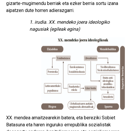
gizarte-mugimendu berriak eta ezker berria sortu izana
aipatzen dute horren adierazgarri.
1. irudia. XX. mendeko joera ideologiko
nagusiak (egileak egina)
XX. mendea amaitzearekin batera, eta bereziki Sobiet
Batasuna eta haren inguruko errepublika sozialistak