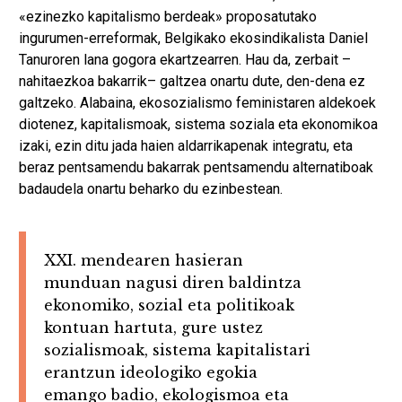
«ezinezko kapitalismo berdeak» proposatutako
ingurumen-erreformak, Belgikako ekosindikalista Daniel
Tanuroren lana gogora ekartzearren. Hau da, zerbait –
nahitaezkoa bakarrik– galtzea onartu dute, den-dena ez
galtzeko. Alabaina, ekosozialismo feministaren aldekoek
diotenez, kapitalismoak, sistema soziala eta ekonomikoa
izaki, ezin ditu jada haien aldarrikapenak integratu, eta
beraz pentsamendu bakarrak pentsamendu alternatiboak
badaudela onartu beharko du ezinbestean.
XXI. mendearen hasieran
munduan nagusi diren baldintza
ekonomiko, sozial eta politikoak
kontuan hartuta, gure ustez
sozialismoak, sistema kapitalistari
erantzun ideologiko egokia
emango badio, ekologismoa eta