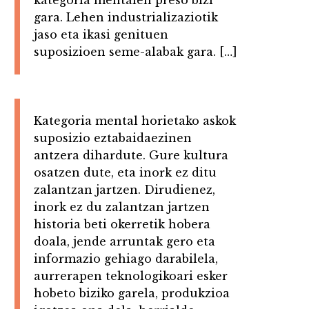
gara. Lehen industrializaziotik
jaso eta ikasi genituen
suposizioen seme-alabak gara. […]
Kategoria mental horietako askok
suposizio eztabaidaezinen
antzera dihardute. Gure kultura
osatzen dute, eta inork ez ditu
zalantzan jartzen. Dirudienez,
inork ez du zalantzan jartzen
historia beti okerretik hobera
doala, jende arruntak gero eta
informazio gehiago darabilela,
aurrerapen teknologikoari esker
hobeto biziko garela, produkzioa