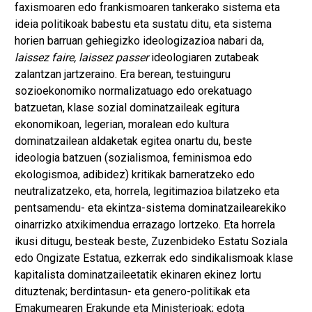
faxismoaren edo frankismoaren tankerako sistema eta
ideia politikoak babestu eta sustatu ditu, eta sistema
horien barruan gehiegizko ideologizazioa nabari da,
laissez faire, laissez passer
ideologiaren zutabeak
zalantzan jartzeraino. Era berean, testuinguru
sozioekonomiko normalizatuago edo orekatuago
batzuetan, klase sozial dominatzaileak egitura
ekonomikoan, legerian, moralean edo kultura
dominatzailean aldaketak egitea onartu du, beste
ideologia batzuen (sozialismoa, feminismoa edo
ekologismoa, adibidez) kritikak barneratzeko edo
neutralizatzeko, eta, horrela, legitimazioa bilatzeko eta
pentsamendu- eta ekintza-sistema dominatzailearekiko
oinarrizko atxikimendua errazago lortzeko. Eta horrela
ikusi ditugu, besteak beste, Zuzenbideko Estatu Soziala
edo Ongizate Estatua, ezkerrak edo sindikalismoak klase
kapitalista dominatzaileetatik ekinaren ekinez lortu
dituztenak; berdintasun- eta genero-politikak eta
Emakumearen Erakunde eta Ministerioak; edota