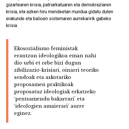
gizartearen krisia, patriarkatuaren eta demokraziaren
krisia, eta azken hiru mendeetan mundua gidatu duten
erakunde eta balioen sistemaren aurrekaririk gabeko
krisia.
Ekosozialismo feministak
erantzun ideologikoa eman nahi
dio urbi et orbe bizi dugun
zibilizazio-krisiari, oinarri teoriko
sendoak eta askotariko
proposamen praktikoak
proposatuz ideologiak erkatzeko
‘pentsamendu bakarrari’ eta
‘ideologien amaierari’ aurre
eginez.