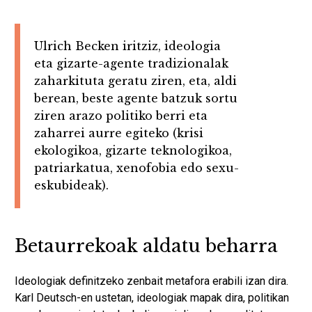
Ulrich Becken iritziz, ideologia
eta gizarte-agente tradizionalak
zaharkituta geratu ziren, eta, aldi
berean, beste agente batzuk sortu
ziren arazo politiko berri eta
zaharrei aurre egiteko (krisi
ekologikoa, gizarte teknologikoa,
patriarkatua, xenofobia edo sexu-
eskubideak).
Betaurrekoak aldatu beharra
Ideologiak definitzeko zenbait metafora erabili izan dira.
Karl Deutsch-en ustetan, ideologiak mapak dira, politikan