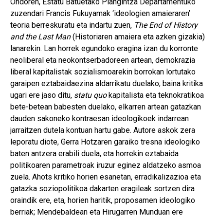
Ondoren, Estatu Batuetako Plangintza Departamentuko
zuzendari Francis Fukuyamak ‘ideologien amaieraren’
teoria berreskuratu eta indartu zuen,
The End of History
and the Last Man
(Historiaren amaiera eta azken gizakia)
lanarekin. Lan horrek egundoko eragina izan du korronte
neoliberal eta neokontserbadoreen artean, demokrazia
liberal kapitalistak sozialismoarekin borrokan lortutako
garaipen eztabaidaezina aldarrikatu duelako; baina kritika
ugari ere jaso ditu,
statu quo
kapitalista eta teknokratikoa
bete-betean babesten duelako, elkarren artean gatazkan
dauden sakoneko kontraesan ideologikoek indarrean
jarraitzen dutela kontuan hartu gabe. Autore askok zera
leporatu diote, Gerra Hotzaren garaiko tresna ideologiko
baten antzera erabili duela, eta horrekin eztabaida
politikoaren parametroak iruzur eginez aldatzeko asmoa
zuela. Ahots kritiko horien esanetan, erradikalizazioa eta
gatazka soziopolitikoa dakarten eragileak sortzen dira
oraindik ere, eta, horien haritik, proposamen ideologiko
berriak; Mendebaldean eta Hirugarren Munduan ere