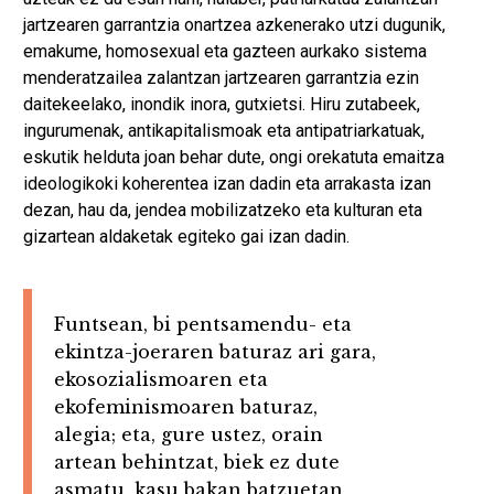
jartzearen garrantzia onartzea azkenerako utzi dugunik,
emakume, homosexual eta gazteen aurkako sistema
menderatzailea zalantzan jartzearen garrantzia ezin
daitekeelako, inondik inora, gutxietsi. Hiru zutabeek,
ingurumenak, antikapitalismoak eta antipatriarkatuak,
eskutik helduta joan behar dute, ongi orekatuta emaitza
ideologikoki koherentea izan dadin eta arrakasta izan
dezan, hau da, jendea mobilizatzeko eta kulturan eta
gizartean aldaketak egiteko gai izan dadin.
Funtsean, bi pentsamendu- eta
ekintza-joeraren baturaz ari gara,
ekosozialismoaren eta
ekofeminismoaren baturaz,
alegia; eta, gure ustez, orain
artean behintzat, biek ez dute
asmatu, kasu bakan batzuetan