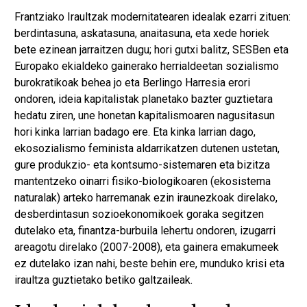
Frantziako Iraultzak modernitatearen idealak ezarri zituen:
berdintasuna, askatasuna, anaitasuna, eta xede horiek
bete ezinean jarraitzen dugu; hori gutxi balitz, SESBen eta
Europako ekialdeko gainerako herrialdeetan sozialismo
burokratikoak behea jo eta Berlingo Harresia erori
ondoren, ideia kapitalistak planetako bazter guztietara
hedatu ziren, une honetan kapitalismoaren nagusitasun
hori kinka larrian badago ere. Eta kinka larrian dago,
ekosozialismo feminista aldarrikatzen dutenen ustetan,
gure produkzio- eta kontsumo-sistemaren eta bizitza
mantentzeko oinarri fisiko-biologikoaren (ekosistema
naturalak) arteko harremanak ezin iraunezkoak direlako,
desberdintasun sozioekonomikoek goraka segitzen
dutelako eta, finantza-burbuila lehertu ondoren, izugarri
areagotu direlako (2007-2008), eta gainera emakumeek
ez dutelako izan nahi, beste behin ere, munduko krisi eta
iraultza guztietako betiko galtzaileak.