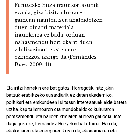
Funtsezko hitza iraunkortasunik
eza da, giza bizitza lurraren
gainean mantentzea ahalbidetzen
duen oinarri materiala
iraunkorra ez bada, orduan
nahasmendu hori ekarri duen
zibilizazioari eustea ere
ezinezkoa izango da (Fernández
Buey 2009: 41).
Eta iritzi horrekin ere bat gatoz. Horregatik, hitz jakin
batzuk erabiltzeko ausardiarik ez duten akademiko,
politikari eta erakundeen isiltasun interesatuak alde batera
utzita, kapitalismoaren eta mendebaldeko kulturaren
pentsamendu eta balioen krisiaren aurrean gaudela uste
dugu guk ere, Fernández Bueyekin bat etorriz. Hau da,
ekologiaren eta energiaren krisia da, ekonomiaren eta