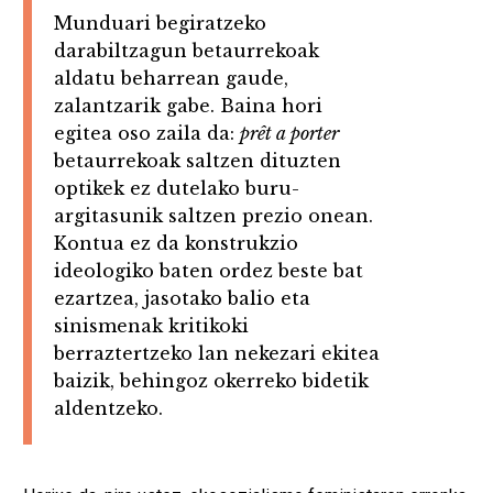
Munduari begiratzeko
darabiltzagun betaurrekoak
aldatu beharrean gaude,
zalantzarik gabe. Baina hori
egitea oso zaila da:
prêt a porter
betaurrekoak saltzen dituzten
optikek ez dutelako buru-
argitasunik saltzen prezio onean.
Kontua ez da konstrukzio
ideologiko baten ordez beste bat
ezartzea, jasotako balio eta
sinismenak kritikoki
berraztertzeko lan nekezari ekitea
baizik, behingoz okerreko bidetik
aldentzeko.