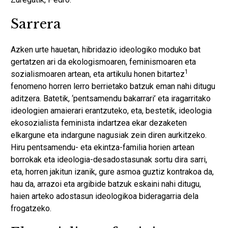
Sarrera
Azken urte hauetan, hibridazio ideologiko moduko bat
gertatzen ari da ekologismoaren, feminismoaren eta
1
sozialismoaren artean, eta artikulu honen bitartez
fenomeno horren lerro berrietako batzuk eman nahi ditugu
aditzera. Batetik, ‘pentsamendu bakarrari’ eta iragarritako
ideologien amaierari erantzuteko, eta, bestetik, ideologia
ekosozialista feminista indartzea ekar dezaketen
elkargune eta indargune nagusiak zein diren aurkitzeko.
Hiru pentsamendu- eta ekintza-familia horien artean
borrokak eta ideologia-desadostasunak sortu dira sarri,
eta, horren jakitun izanik, gure asmoa guztiz kontrakoa da,
hau da, arrazoi eta argibide batzuk eskaini nahi ditugu,
haien arteko adostasun ideologikoa bideragarria dela
frogatzeko.