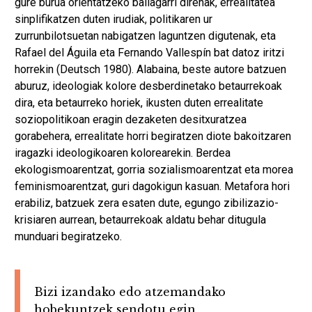
gure burua orientatzeko baliagarri direnak, errealitatea
sinplifikatzen duten irudiak, politikaren ur
zurrunbilotsuetan nabigatzen laguntzen digutenak, eta
Rafael del Águila eta Fernando Vallespín bat datoz iritzi
horrekin (Deutsch 1980). Alabaina, beste autore batzuen
aburuz, ideologiak kolore desberdinetako betaurrekoak
dira, eta betaurreko horiek, ikusten duten errealitate
soziopolitikoan eragin dezaketen desitxuratzea
gorabehera, errealitate horri begiratzen diote bakoitzaren
iragazki ideologikoaren kolorearekin. Berdea
ekologismoarentzat, gorria sozialismoarentzat eta morea
feminismoarentzat, guri dagokigun kasuan. Metafora hori
erabiliz, batzuek zera esaten dute, egungo zibilizazio-
krisiaren aurrean, betaurrekoak aldatu behar ditugula
munduari begiratzeko.
Bizi izandako edo atzemandako
hobekuntzek sendotu egin