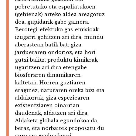
pobretutako eta espoliatukoen
(gehienak) arteko aldea areagotuz
doa, gupidarik gabe gainera.
Berotegi-efektuko gas-emisioak
izugarri gehitzen ari dira, mundu
aberastean batik bat, giza
jardueraren ondorioz, eta hori
gutxi balitz, produktu kimikoak
ugaritzen ari dira etengabe
biosferaren dinamikaren
kaltetan. Horren guztiaren
eraginez, naturaren oreka bizi eta
aldakorrak, giza espeziearen
existentziaren oinarrian
daudenak, aldatzen ari dira.
Aldaketa globala egundokoa da,
beraz, eta norbaitek proposatu du
gure era geologikoari