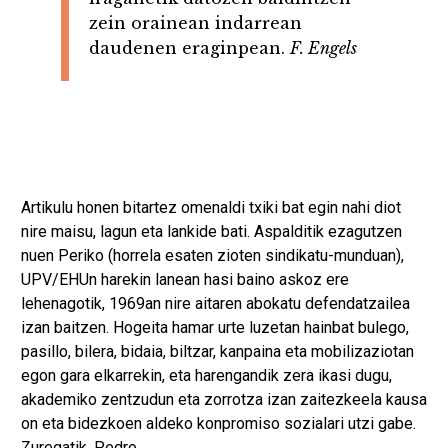
zein orainean indarrean
daudenen eraginpean.
F. Engels
Artikulu honen bitartez omenaldi txiki bat egin nahi diot
nire maisu, lagun eta lankide bati. Aspalditik ezagutzen
nuen Periko (horrela esaten zioten sindikatu-munduan),
UPV/EHUn harekin lanean hasi baino askoz ere
lehenagotik, 1969an nire aitaren abokatu defendatzailea
izan baitzen. Hogeita hamar urte luzetan hainbat bulego,
pasillo, bilera, bidaia, biltzar, kanpaina eta mobilizaziotan
egon gara elkarrekin, eta harengandik zera ikasi dugu,
akademiko zentzudun eta zorrotza izan zaitezkeela kausa
on eta bidezkoen aldeko konpromiso sozialari utzi gabe.
Zuregatik, Pedro.