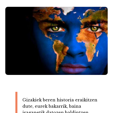
Gizakiek beren historia eraikitzen
dute, eurek bakarrik, baina
iraganetik datozen baldintzen