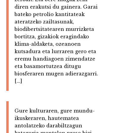
diren erakutsi du gainera. Garai
bateko petrolio kantitateak
ateratzeko zailtasunak,
biodibertsitatearen murrizketa
bortitza, gizakiok eragindako
klima-aldaketa, ozeanoen
kutsadura eta lurraren gero eta
eremu handiagoen zimendatze
eta basamortutzea ditugu
biosferaren mugen adierazgarri.
[…]
Gure kulturaren, gure mundu-
ikuskeraren, hautematea
antolatzeko darabiltzagun
kategoria mentalen preso bizi