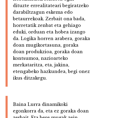
dituzte errealitateari begiratzeko
darabiltzagun eskema edo
betaurrekoak. Zerbait ona bada,
horretatik zenbat eta gehiago
eduki, orduan eta hobea izango
da. Logika horren arabera, goraka
doan mugikortasuna, goraka
doan produkzioa, goraka doan
kontsumoa, nazioarteko
merkataritza, eta, jakina,
etengabeko hazkundea, begi onez
ikus ditzakegu.
Baina Lurra dinamikoki
egonkorra da, eta ez goraka doan
zerbait. Eta bere mugak zein