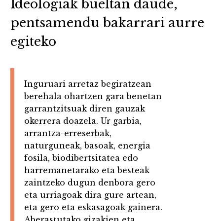
Ideologiak bueltan daude,
pentsamendu bakarrari aurre
egiteko
Inguruari arretaz begiratzean
berehala ohartzen gara benetan
garrantzitsuak diren gauzak
okerrera doazela. Ur garbia,
arrantza-erreserbak,
naturguneak, basoak, energia
fosila, biodibertsitatea edo
harremanetarako eta besteak
zaintzeko dugun denbora gero
eta urriagoak dira gure artean,
eta gero eta eskasagoak gainera.
Aberastutako gizakien eta