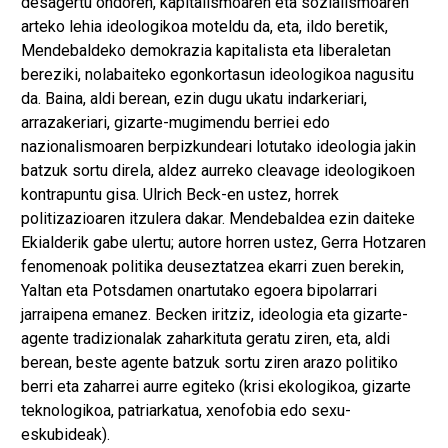
desagertu ondoren, kapitalismoaren eta sozialismoaren
arteko lehia ideologikoa moteldu da, eta, ildo beretik,
Mendebaldeko demokrazia kapitalista eta liberaletan
bereziki, nolabaiteko egonkortasun ideologikoa nagusitu
da. Baina, aldi berean, ezin dugu ukatu indarkeriari,
arrazakeriari, gizarte-mugimendu berriei edo
nazionalismoaren berpizkundeari lotutako ideologia jakin
batzuk sortu direla, aldez aurreko cleavage ideologikoen
kontrapuntu gisa. Ulrich Beck-en ustez, horrek
politizazioaren itzulera dakar. Mendebaldea ezin daiteke
Ekialderik gabe ulertu; autore horren ustez, Gerra Hotzaren
fenomenoak politika deuseztatzea ekarri zuen berekin,
Yaltan eta Potsdamen onartutako egoera bipolarrari
jarraipena emanez. Becken iritziz, ideologia eta gizarte-
agente tradizionalak zaharkituta geratu ziren, eta, aldi
berean, beste agente batzuk sortu ziren arazo politiko
berri eta zaharrei aurre egiteko (krisi ekologikoa, gizarte
teknologikoa, patriarkatua, xenofobia edo sexu-
eskubideak).