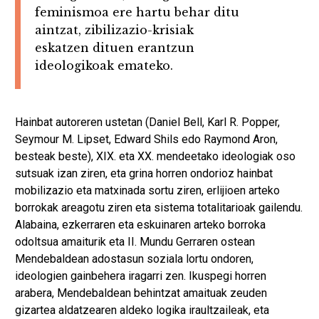
feminismoa ere hartu behar ditu
aintzat, zibilizazio-krisiak
eskatzen dituen erantzun
ideologikoak emateko.
Hainbat autoreren ustetan (Daniel Bell, Karl R. Popper,
Seymour M. Lipset, Edward Shils edo Raymond Aron,
besteak beste), XIX. eta XX. mendeetako ideologiak oso
sutsuak izan ziren, eta grina horren ondorioz hainbat
mobilizazio eta matxinada sortu ziren, erlijioen arteko
borrokak areagotu ziren eta sistema totalitarioak gailendu.
Alabaina, ezkerraren eta eskuinaren arteko borroka
odoltsua amaiturik eta II. Mundu Gerraren ostean
Mendebaldean adostasun soziala lortu ondoren,
ideologien gainbehera iragarri zen. Ikuspegi horren
arabera, Mendebaldean behintzat amaituak zeuden
gizartea aldatzearen aldeko logika iraultzaileak, eta