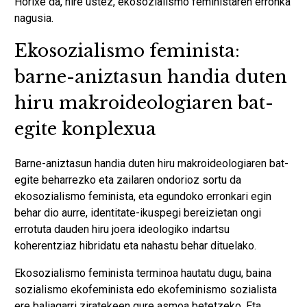
Horixe da, nire ustez, ekosozialismo feministaren erronka
nagusia.
Ekosozialismo feminista:
barne-aniztasun handia duten
hiru makroideologiaren bat-
egite konplexua
Barne-aniztasun handia duten hiru makroideologiaren bat-
egite beharrezko eta zailaren ondorioz sortu da
ekosozialismo feminista, eta egundoko erronkari egin
behar dio aurre, identitate-ikuspegi bereizietan ongi
errotuta dauden hiru joera ideologiko indartsu
koherentziaz hibridatu eta nahastu behar dituelako.
Ekosozialismo feminista terminoa hautatu dugu, baina
sozialismo ekofeminista edo ekofeminismo sozialista
ere baliagarri ziratekeen gure asmoa betetzeko. Eta