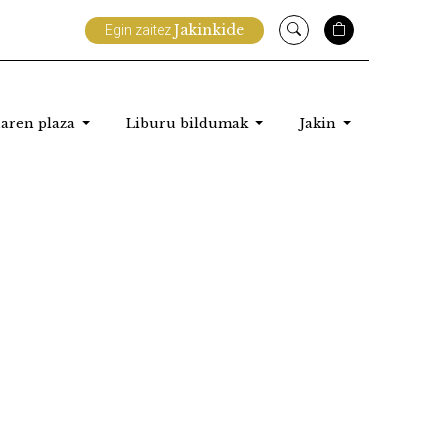
Jakinkide
Egin zaitez
aren plaza
Liburu bildumak
Jakin