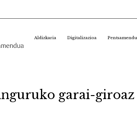
Aldizkaria
Digitalizazioa
Pentsamendu
inguruko garai-giroaz