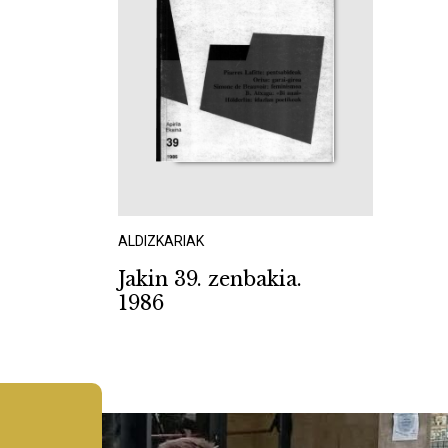
ALDIZKARIAK
Jakin 39. zenbakia.
1986