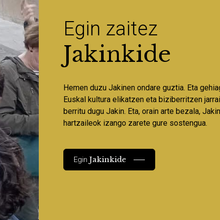
Egin zaitez
Jakinkide
Hemen duzu Jakinen ondare guztia. Eta gehia
Euskal kultura elikatzen eta biziberritzen jarr
berritu dugu Jakin. Eta, orain arte bezala, Jaki
hartzaileok izango zarete gure sostengua.
Jakinkide
Egin