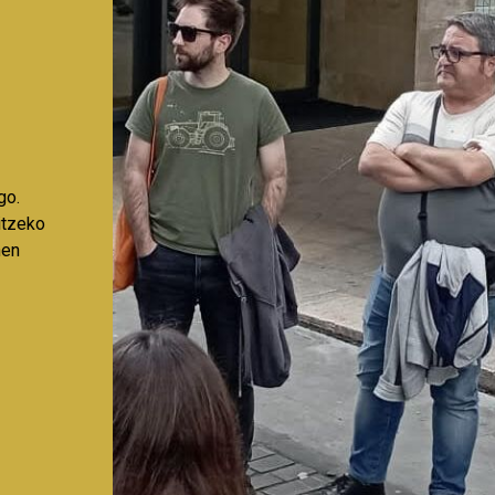
go.
aitzeko
nen