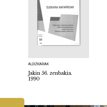
ALDIZKARIAK
Jakin 56. zenbakia.
1990