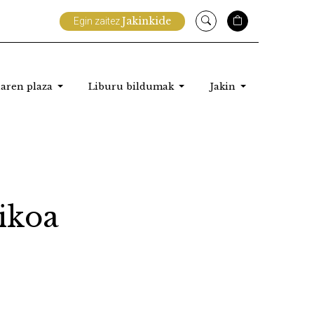
Jakinkide
Egin zaitez
aren plaza
Liburu bildumak
Jakin
ikoa