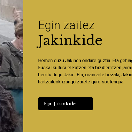
Egin zaitez
Jakinkide
Hemen duzu Jakinen ondare guztia. Eta gehia
Euskal kultura elikatzen eta biziberritzen jarr
berritu dugu Jakin. Eta, orain arte bezala, Jaki
hartzaileok izango zarete gure sostengua.
Jakinkide
Egin