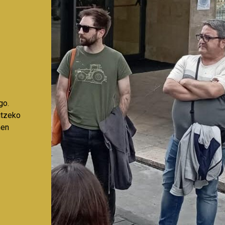
go.
aitzeko
nen