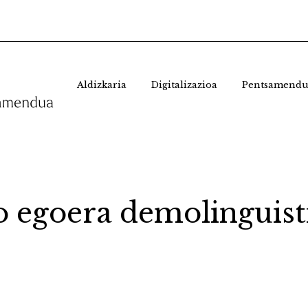
Aldizkaria
Digitalizazioa
Pentsamendu
 egoera demolinguist