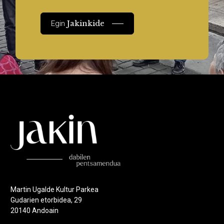
Jakinkide
Egin
Martin Ugalde Kultur Parkea
Gudarien etorbidea, 29
20140 Andoain