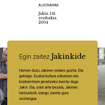
ALDIZKARIAK
Jakin 141.
zenbakia.
2004
Jakinkide
Egin zaitez
Hemen duzu Jakinen ondare guztia. Eta
gehiago. Euskal kultura elikatzen eta
biziberritzen jarraitzeko berritu dugu
Jakin. Eta, orain arte bezala, Jakinen
hartzaileok izango zarete gure
sostengua.