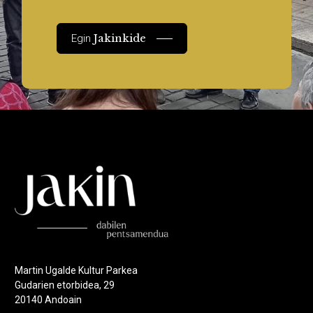
Jakinkide
Egin
Martin Ugalde Kultur Parkea
Gudarien etorbidea, 29
20140 Andoain