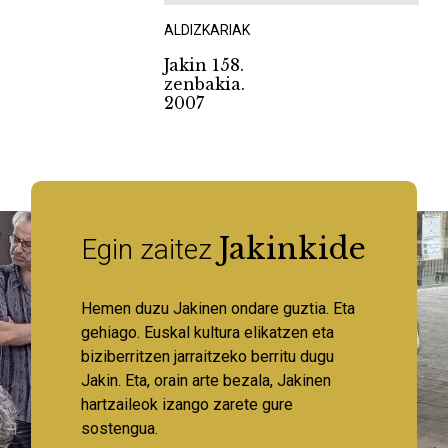
ALDIZKARIAK
Jakin 158.
zenbakia.
2007
Jakinkide
Egin zaitez
Hemen duzu Jakinen ondare guztia. Eta
gehiago. Euskal kultura elikatzen eta
biziberritzen jarraitzeko berritu dugu
Jakin. Eta, orain arte bezala, Jakinen
hartzaileok izango zarete gure
sostengua.