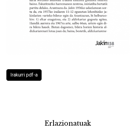
Irakurri pdf-a
Erlazionatuak