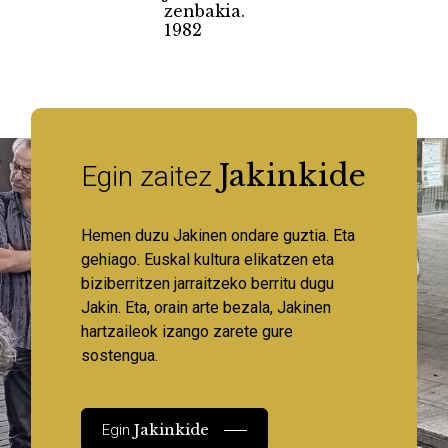
zenbakia.
1982
Jakinkide
Egin zaitez
Hemen duzu Jakinen ondare guztia. Eta
gehiago. Euskal kultura elikatzen eta
biziberritzen jarraitzeko berritu dugu
Jakin. Eta, orain arte bezala, Jakinen
hartzaileok izango zarete gure
sostengua.
Jakinkide
Egin