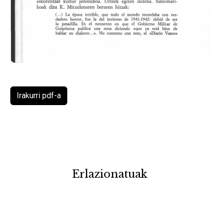
Irakurri pdf-a
Erlazionatuak