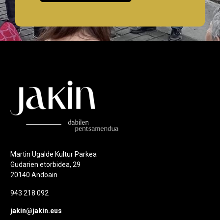
Martin Ugalde Kultur Parkea
Gudarien etorbidea, 29
20140 Andoain
943 218 092
jakin@jakin.eus