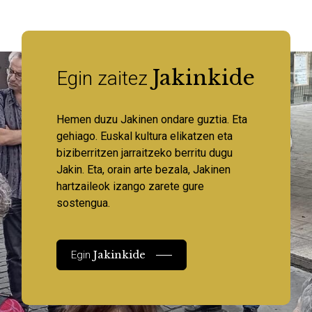
Jakinkide
Egin zaitez
Hemen duzu Jakinen ondare guztia. Eta
gehiago. Euskal kultura elikatzen eta
biziberritzen jarraitzeko berritu dugu
Jakin. Eta, orain arte bezala, Jakinen
hartzaileok izango zarete gure
sostengua.
Jakinkide
Egin