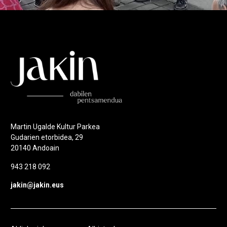
Martin Ugalde Kultur Parkea
Gudarien etorbidea, 29
20140 Andoain
943 218 092
jakin@jakin.eus