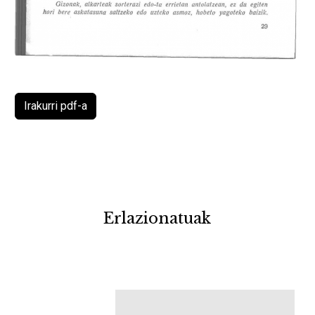
Irakurri pdf-a
Erlazionatuak