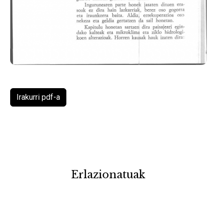
Irakurri pdf-a
Erlazionatuak