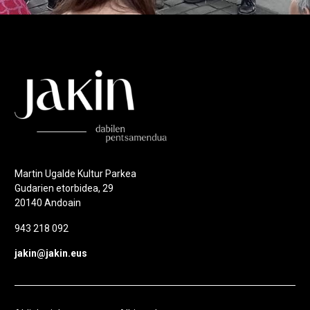
Martin Ugalde Kultur Parkea
Gudarien etorbidea, 29
20140 Andoain
943 218 092
jakin@jakin.eus