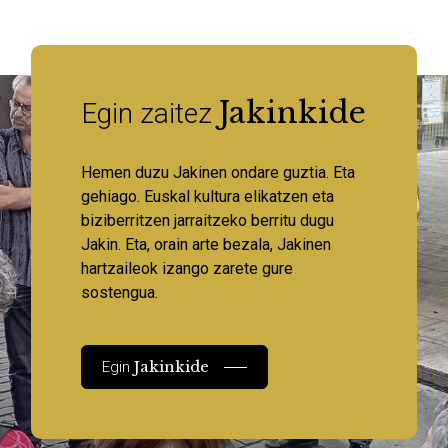
Jakinkide
Egin zaitez
Hemen duzu Jakinen ondare guztia. Eta
gehiago. Euskal kultura elikatzen eta
biziberritzen jarraitzeko berritu dugu
Jakin. Eta, orain arte bezala, Jakinen
hartzaileok izango zarete gure
sostengua.
Jakinkide
Egin