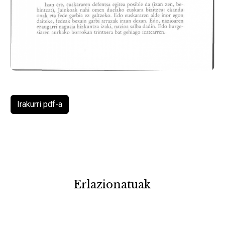
Irakurri pdf-a
Erlazionatuak