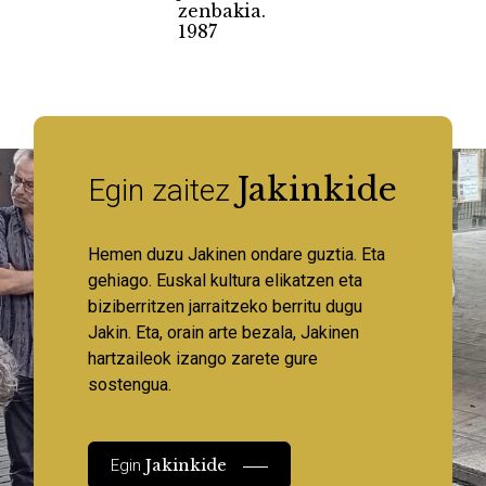
zenbakia.
1987
Jakinkide
Egin zaitez
Hemen duzu Jakinen ondare guztia. Eta
gehiago. Euskal kultura elikatzen eta
biziberritzen jarraitzeko berritu dugu
Jakin. Eta, orain arte bezala, Jakinen
hartzaileok izango zarete gure
sostengua.
Jakinkide
Egin