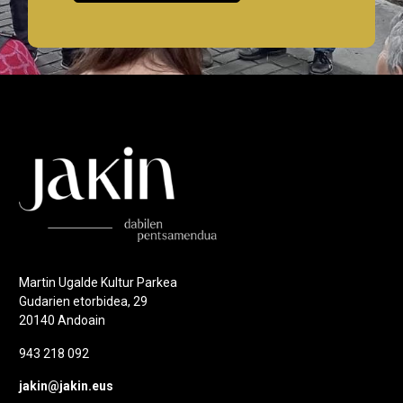
Martin Ugalde Kultur Parkea
Gudarien etorbidea, 29
20140 Andoain
943 218 092
jakin@jakin.eus