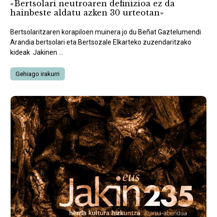
«Bertsolari neutroaren definizioa ez da
hainbeste aldatu azken 30 urteotan»
Bertsolaritzaren korapiloen muinera jo du Beñat Gaztelumendi
Arandia bertsolari eta Bertsozale Elkarteko zuzendaritzako
kideak Jakinen ...
Gehiago irakurri