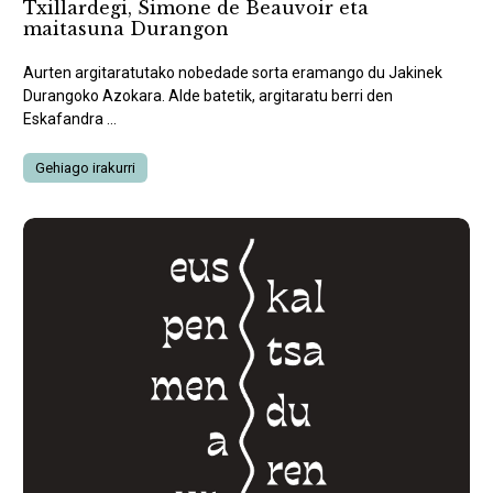
Txillardegi, Simone de Beauvoir eta
maitasuna Durangon
Aurten argitaratutako nobedade sorta eramango du Jakinek
Durangoko Azokara. Alde batetik, argitaratu berri den
Eskafandra ...
Gehiago irakurri