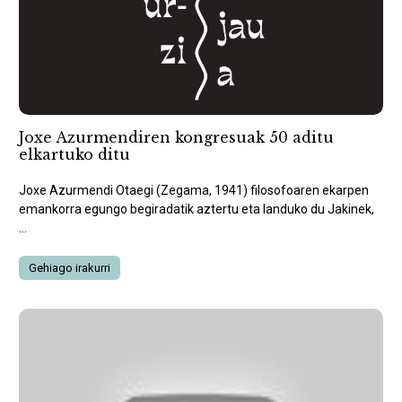
Joxe Azurmendiren kongresuak 50 aditu
elkartuko ditu
Joxe Azurmendi Otaegi (Zegama, 1941) filosofoaren ekarpen
emankorra egungo begiradatik aztertu eta landuko du Jakinek,
...
Gehiago irakurri