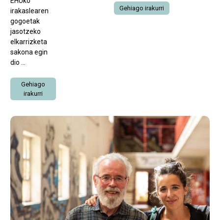
EHUko
Gehiago irakurri
irakaslearen
gogoetak
jasotzeko
elkarrizketa
sakona egin
dio ...
Gehiago
irakurri