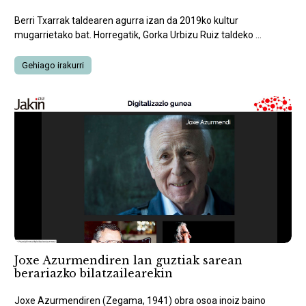
Berri Txarrak taldearen agurra izan da 2019ko kultur
mugarrietako bat. Horregatik, Gorka Urbizu Ruiz taldeko ...
Gehiago irakurri
Joxe Azurmendiren lan guztiak sarean
berariazko bilatzailearekin
Joxe Azurmendiren (Zegama, 1941) obra osoa inoiz baino