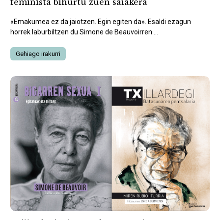
feminista bihurtu zuen saiakera
«Emakumea ez da jaiotzen. Egin egiten da». Esaldi ezagun
horrek laburbiltzen du Simone de Beauvoirren ...
Gehiago irakurri