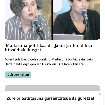
'Maitasuna politikoa da' Jakin Jardunaldiko
hitzaldiak ikusgai
60 entzule baino gehiagorekin, 'Maitasuna politikoa da' Jakin
Jardunaldia egin genuen Usurbilen uztailaren 11n eta ...
Gehiago irakurri
Zure pribatutasuna garrantzitsua da guretzat