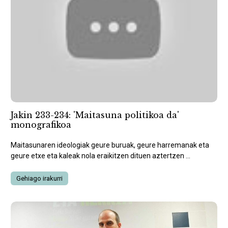
Jakin 233-234: 'Maitasuna politikoa da'
monografikoa
Maitasunaren ideologiak geure buruak, geure harremanak eta
geure etxe eta kaleak nola eraikitzen dituen aztertzen ...
Gehiago irakurri