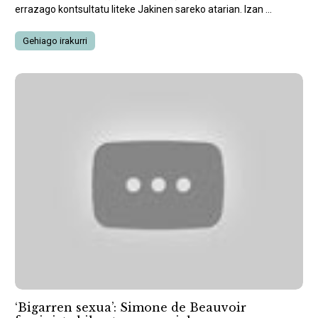
errazago kontsultatu liteke Jakinen sareko atarian. Izan ...
Gehiago irakurri
‘Bigarren sexua’: Simone de Beauvoir