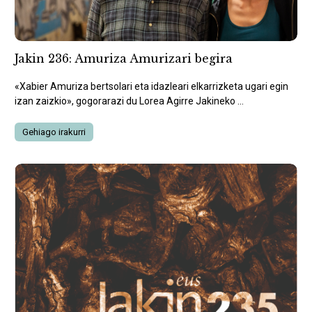
Jakin 236: Amuriza Amurizari begira
«Xabier Amuriza bertsolari eta idazleari elkarrizketa ugari egin
izan zaizkio», gogorarazi du Lorea Agirre Jakineko ...
Gehiago irakurri