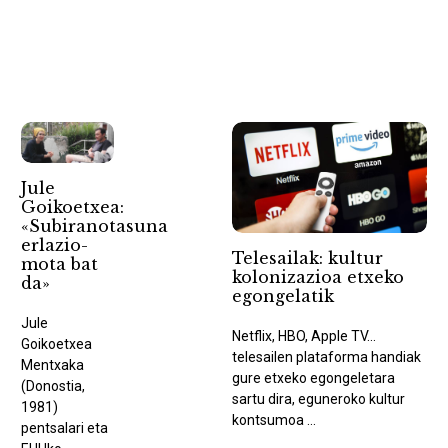
Jule
Goikoetxea:
«Subiranotasuna
erlazio-
Telesailak: kultur
mota bat
kolonizazioa etxeko
da»
egongelatik
Jule
Netflix, HBO, Apple TV...
Goikoetxea
telesailen plataforma handiak
Mentxaka
gure etxeko egongeletara
(Donostia,
sartu dira, eguneroko kultur
1981)
kontsumoa ...
pentsalari eta