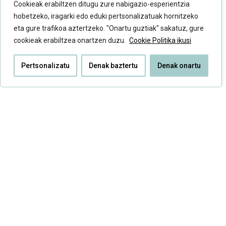
Cookieak erabiltzen ditugu zure nabigazio-esperientzia
hobetzeko, iragarki edo eduki pertsonalizatuak hornitzeko
eta gure trafikoa aztertzeko. "Onartu guztiak" sakatuz, gure
cookieak erabiltzea onartzen duzu.
Cookie Politika ikusi
Pertsonalizatu
Denak baztertu
Denak onartu
«Euskal rapa ikertu behar da», Eric Ditxarri
Euskal rapak abestu dituen gaiak ez dira batere neutroak izan,
eta baliteke hori izatea orain ...
Gehiago irakurri