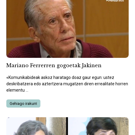
Mariano Ferrerren gogoetak Jakinen
«Komunikabideak askoz haratago doaz gaur egun: ustez
deskribatzera edo aztertzera mugatzen diren errealitate horren
elementu ...
Gehiago irakurri