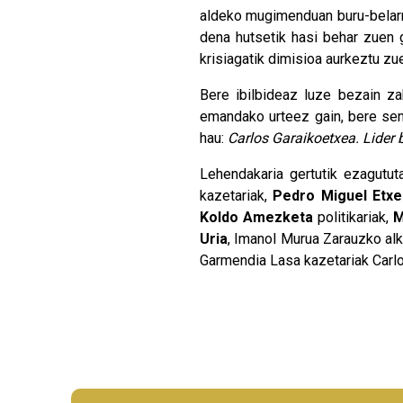
aldeko mugimenduan buru-belarri
dena hutsetik hasi behar zuen g
krisiagatik dimisioa aurkeztu zu
Bere ibilbideaz luze bezain za
emandako urteez gain, bere seni
hau:
Carlos Garaikoetxea. Lider 
Lehendakaria gertutik ezagutu
kazetariak,
Pedro Miguel Etxe
Koldo Amezketa
politikariak,
M
Uria
, Imanol Murua Zarauzko al
Garmendia Lasa kazetariak Carlo