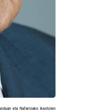
nduan eta Nafarroako ikastolen