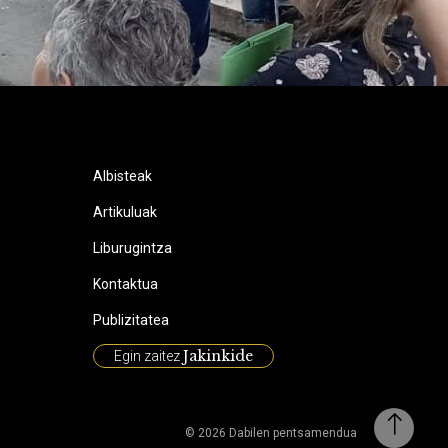
Albisteak
Artikuluak
Liburugintza
Kontaktua
Publizitatea
Jakinkide
Egin zaitez
© 2026 Dabilen pentsamendua