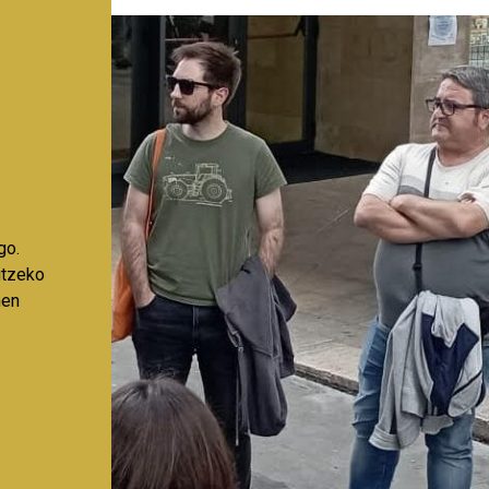
go.
aitzeko
nen