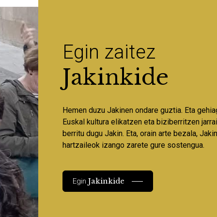
Egin zaitez
Jakinkide
Hemen duzu Jakinen ondare guztia. Eta gehia
Euskal kultura elikatzen eta biziberritzen jarr
berritu dugu Jakin. Eta, orain arte bezala, Jaki
hartzaileok izango zarete gure sostengua.
Jakinkide
Egin