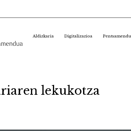
Aldizkaria
Digitalizazioa
Pentsamendu
riaren lekukotza