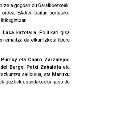
an zela gogoan du Garaikoetxeak,
, ordea; EAJren baitan sortutako
litikagintzan.
a Lasa
kazetaria. Politikari gisa
n emaitza da elkarrizketa liburu
 Purroy
eta
Charo Zarzalejos
 del Burgo
,
Patxi Zabaleta
eta
Hezkuntza sailburua, eta
Maritxu
ek guztiek esandakoekin jaso du