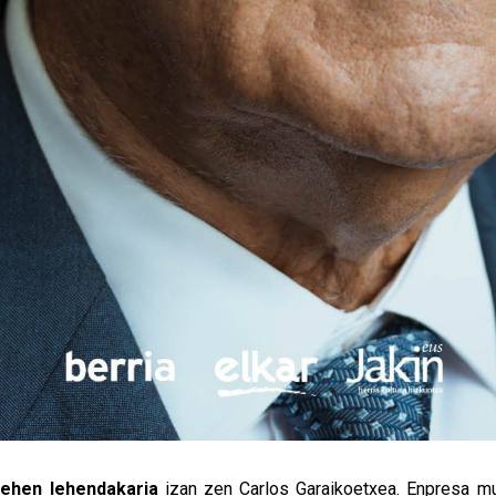
l
ehen lehendakaria
izan zen Carlos Garaikoetxea. Enpresa mu