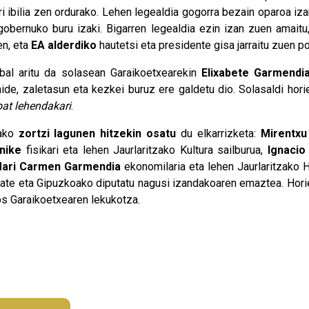
 ibilia zen ordurako. Lehen legealdia gogorra bezain oparoa iz
obernuko buru izaki. Bigarren legealdia ezin izan zuen amaitu
en, eta
EA alderdiko
hautetsi eta presidente gisa jarraitu zuen po
bal aritu da solasean Garaikoetxearekin
Elixabete Garmendi
de, zaletasun eta kezkei buruz ere galdetu dio. Solasaldi horie
bat lehendakari
.
tako
zortzi lagunen hitzekin osatu
du elkarrizketa:
Mirentxu
nike
fisikari eta lehen Jaurlaritzako Kultura sailburua,
Ignacio
ari Carmen Garmendia
ekonomilaria eta lehen Jaurlaritzako 
kate eta Gipuzkoako diputatu nagusi izandakoaren emaztea. Hori
s Garaikoetxearen lekukotza.