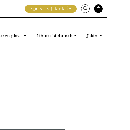
Jakinkide
Egin zaitez
aren plaza
Liburu bildumak
Jakin