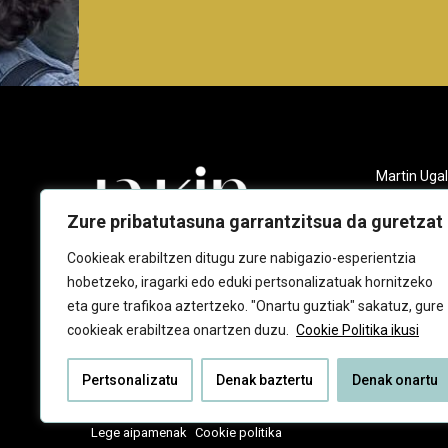
Martin Ugal
Gudarien et
20140 And
Zure pribatutasuna garrantzitsua da guretzat
943 218 09
Cookieak erabiltzen ditugu zure nabigazio-esperientzia
hobetzeko, iragarki edo eduki pertsonalizatuak hornitzeko
jakin@jaki
eta gure trafikoa aztertzeko. "Onartu guztiak" sakatuz, gure
cookieak erabiltzea onartzen duzu.
Cookie Politika ikusi
Pertsonalizatu
Denak baztertu
Denak onartu
Lege aipamenak
Cookie politika