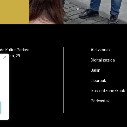
de Kultur Parkea
Aldizkariak
orbidea, 29
Digitalizazioa
oain
Jakin
2
Liburuak
n.eus
Ikus-entzunezkoak
Podcastak