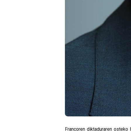
Francoren diktaduraren osteko 