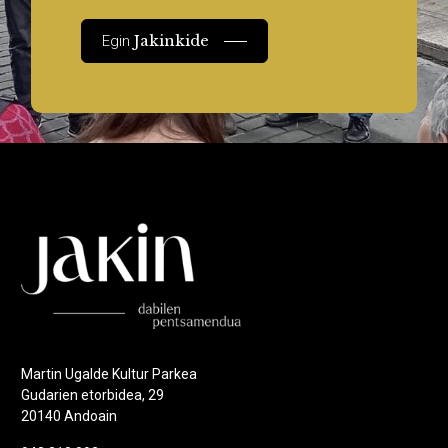
Jakinkide
Egin
Martin Ugalde Kultur Parkea
Gudarien etorbidea, 29
20140 Andoain