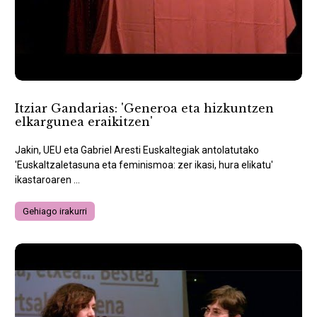
Itziar Gandarias: 'Generoa eta hizkuntzen
elkargunea eraikitzen'
Jakin, UEU eta Gabriel Aresti Euskaltegiak antolatutako
'Euskaltzaletasuna eta feminismoa: zer ikasi, hura elikatu'
ikastaroaren ...
Gehiago irakurri