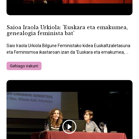
Saioa Iraola Urkiola: 'Euskara eta emakumea,
genealogia feminista bat'
Saio Iraola Urkiola Bilgune Feministako kidea Euskaltzaletasuna
eta Feminismoa ikastaroan izan da 'Euskara eta emakumea, ...
Gehiago irakurri