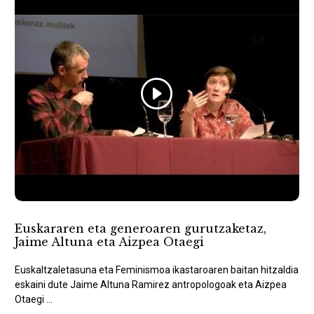
Euskararen eta generoaren gurutzaketaz,
Jaime Altuna eta Aizpea Otaegi
Euskaltzaletasuna eta Feminismoa ikastaroaren baitan hitzaldia
eskaini dute Jaime Altuna Ramirez antropologoak eta Aizpea
Otaegi ...