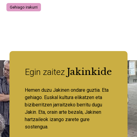
Gehiago irakurri
Jakinkide
Egin zaitez
Hemen duzu Jakinen ondare guztia. Eta
gehiago. Euskal kultura elikatzen eta
biziberritzen jarraitzeko berritu dugu
Jakin. Eta, orain arte bezala, Jakinen
hartzaileok izango zarete gure
sostengua.