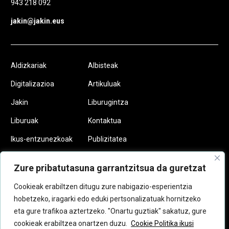
943 218 092
jakin@jakin.eus
Aldizkariak
Albisteak
Digitalizazioa
Artikuluak
Jakin
Liburugintza
Liburuak
Kontaktua
Ikus-entzunezkoak
Publizitatea
Podcastak
Egin zaitez
Zure pribatutasuna garrantzitsua da guretzat
Jakinkide
Cookieak erabiltzen ditugu zure nabigazio-esperientzia
hobetzeko, iragarki edo eduki pertsonalizatuak hornitzeko
eta gure trafikoa aztertzeko. "Onartu guztiak" sakatuz, gure
cookieak erabiltzea onartzen duzu.
Cookie Politika ikusi