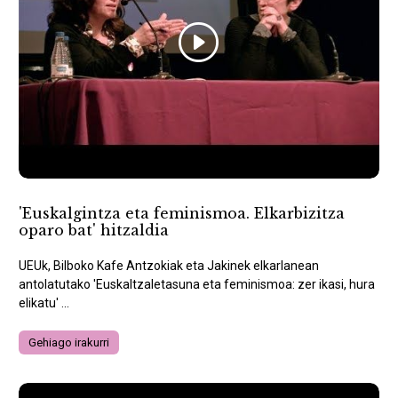
'Euskalgintza eta feminismoa. Elkarbizitza
oparo bat' hitzaldia
UEUk, Bilboko Kafe Antzokiak eta Jakinek elkarlanean
antolatutako 'Euskaltzaletasuna eta feminismoa: zer ikasi, hura
elikatu' ...
Gehiago irakurri