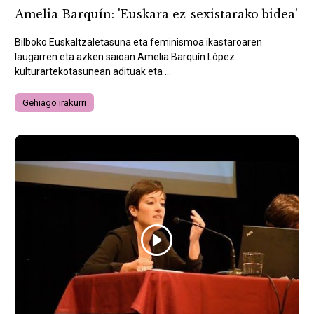
Amelia Barquín: 'Euskara ez-sexistarako bidea'
Bilboko Euskaltzaletasuna eta feminismoa ikastaroaren
laugarren eta azken saioan Amelia Barquín López
kulturartekotasunean adituak eta ...
Gehiago irakurri