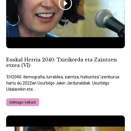
Euskal Herria 2040: Txirikorda eta Zaintzen
etxea (VI)
'EH2040: demografia, lurraldea, zaintza, hizkuntza' izenburua
hartu du 2022an Usurbilgo Jakin Jardunaldiak. Usurbilgo
Udalarekin eta ...
Gehiago irakurri