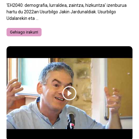
'EH2040: demografia, lurraldea, zaintza, hizkuntza' izenburua
hartu du 2022an Usurbilgo Jakin Jardunaldiak. Usurbilgo
Udalarekin eta ...
Gehiago irakurri