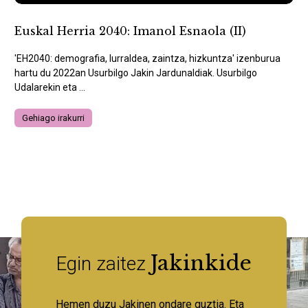
Euskal Herria 2040: Imanol Esnaola (II)
'EH2040: demografia, lurraldea, zaintza, hizkuntza' izenburua
hartu du 2022an Usurbilgo Jakin Jardunaldiak. Usurbilgo
Udalarekin eta ...
Gehiago irakurri
Jakinkide
Egin zaitez
Hemen duzu Jakinen ondare guztia. Eta