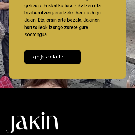
gehiago. Euskal kultura elikatzen eta
biziberritzen jarraitzeko berritu dugu
Jakin. Eta, orain arte bezala, Jakinen
hartzaileok izango zarete gure
sostengua.
Jakinkide
Egin