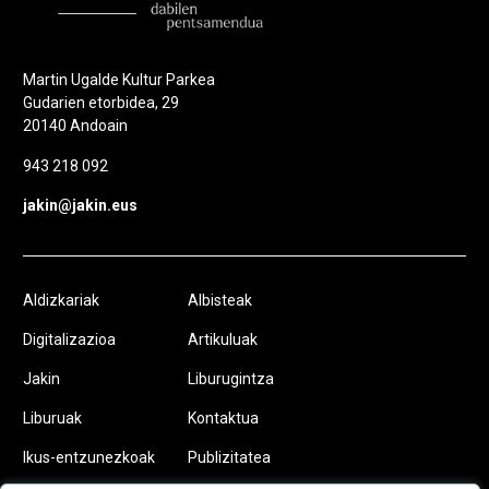
Martin Ugalde Kultur Parkea
Gudarien etorbidea, 29
20140 Andoain
943 218 092
jakin@jakin.eus
Aldizkariak
Albisteak
Digitalizazioa
Artikuluak
Jakin
Liburugintza
Liburuak
Kontaktua
Ikus-entzunezkoak
Publizitatea