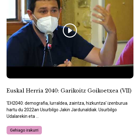
Euskal Herria 2040: Garikoitz Goikoetxea (VII)
'EH2040: demografia, lurraldea, zaintza, hizkuntza' izenburua
hartu du 2022an Usurbilgo Jakin Jardunaldiak. Usurbilgo
Udalarekin eta ...
Gehiago irakurri