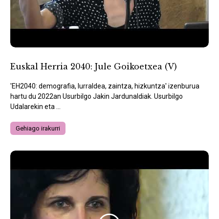
Euskal Herria 2040: Jule Goikoetxea (V)
'EH2040: demografia, lurraldea, zaintza, hizkuntza' izenburua
hartu du 2022an Usurbilgo Jakin Jardunaldiak. Usurbilgo
Udalarekin eta ...
Gehiago irakurri