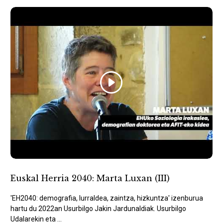
Euskal Herria 2040: Marta Luxan (III)
'EH2040: demografia, lurraldea, zaintza, hizkuntza' izenburua
hartu du 2022an Usurbilgo Jakin Jardunaldiak. Usurbilgo
Udalarekin eta ...