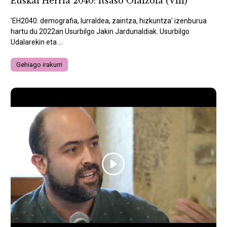
Euskal Herria 2040: Itsaso Olaizola (VIII)
'EH2040: demografia, lurraldea, zaintza, hizkuntza' izenburua
hartu du 2022an Usurbilgo Jakin Jardunaldiak. Usurbilgo
Udalarekin eta ...
Gehiago irakurri