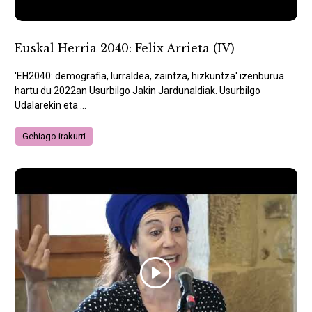
Euskal Herria 2040: Felix Arrieta (IV)
'EH2040: demografia, lurraldea, zaintza, hizkuntza' izenburua
hartu du 2022an Usurbilgo Jakin Jardunaldiak. Usurbilgo
Udalarekin eta ...
Gehiago irakurri